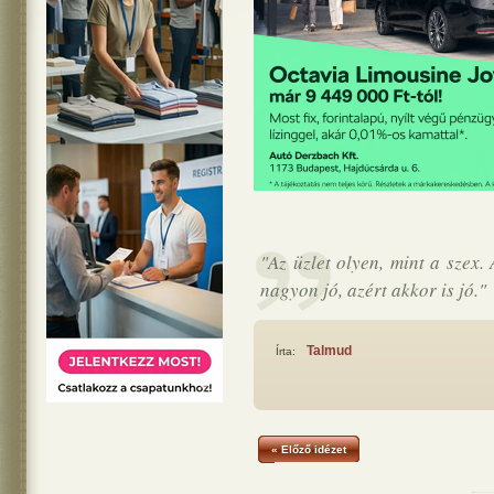
"Az üzlet olyen, mint a szex
nagyon jó, azért akkor is jó."
Talmud
Írta:
« Előző idézet