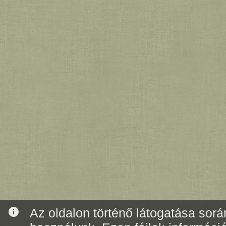
info
Az oldalon történő látogatása során