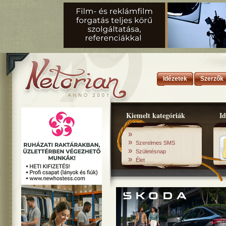
Idézetek
Szerzők
Kiemelt kategóriák
Id
»
»
Szerelmes SMS
»
Születésnap
»
Élet