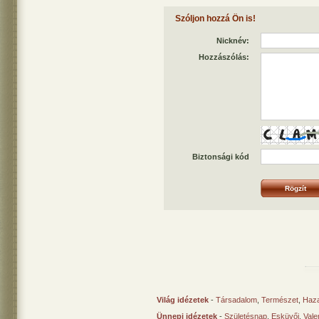
Szóljon hozzá Ön is!
Nicknév:
Hozzászólás:
Biztonsági kód
Világ idézetek
-
Társadalom
,
Természet
,
Haz
Ünnepi idézetek
-
Születésnap
,
Esküvői
,
Vale