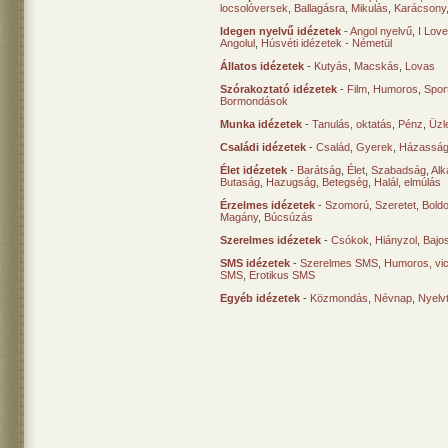
locsolóversek
,
Ballagásra
,
Mikulás
,
Karácsony
Idegen nyelvű idézetek
-
Angol nyelvű
,
I Lov
Angolul
,
Húsvéti idézetek - Németül
Állatos idézetek
-
Kutyás
,
Macskás
,
Lovas
Szórakoztató idézetek
-
Film
,
Humoros
,
Spor
Bormondások
Munka idézetek
-
Tanulás, oktatás
,
Pénz
,
Üzle
Családi idézetek
-
Család
,
Gyerek
,
Házasság
Élet idézetek
-
Barátság
,
Élet
,
Szabadság
,
Al
Butaság
,
Hazugság
,
Betegség
,
Halál, elmúlás
Érzelmes idézetek
-
Szomorú
,
Szeretet
,
Bold
Magány
,
Búcsúzás
Szerelmes idézetek
-
Csókok
,
Hiányzol
,
Bajo
SMS idézetek
-
Szerelmes SMS
,
Humoros, vi
SMS
,
Erotikus SMS
Egyéb idézetek
-
Közmondás
,
Névnap
,
Nyelv