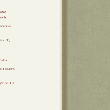
tazás
svéti
 idézetek -
ól szóló
,
Tudás
,
ás
,
Fájdalom
,
Újévi B.U.É.K.