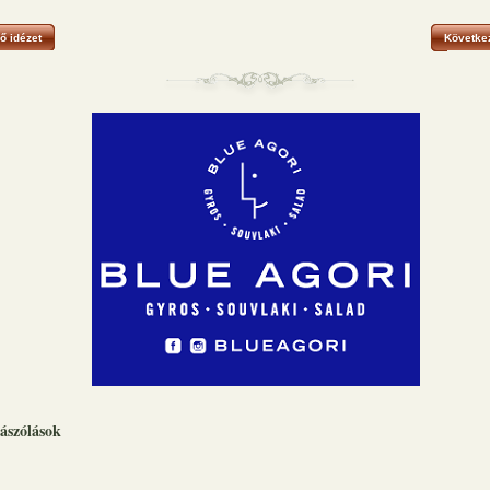
ő idézet
Következ
ászólások