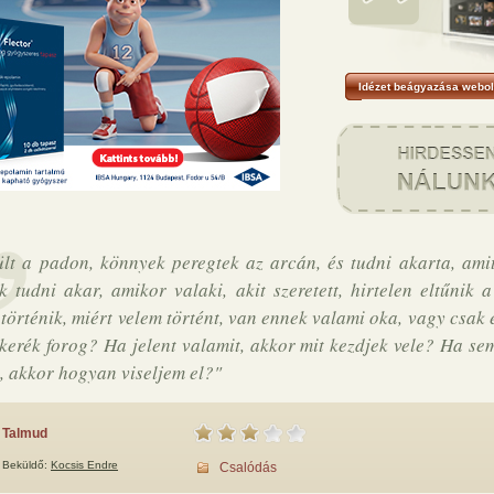
Idézet beágyazása webol
ült a padon, könnyek peregtek az arcán, és tudni akarta, ami
k tudni akar, amikor valaki, akit szeretett, hirtelen eltűnik a
 történik, miért velem történt, van ennek valami oka, vagy csak 
tkerék forog? Ha jelent valamit, akkor mit kezdjek vele? Ha s
t, akkor hogyan viseljem el?"
Talmud
Beküldő:
Kocsis Endre
Csalódás