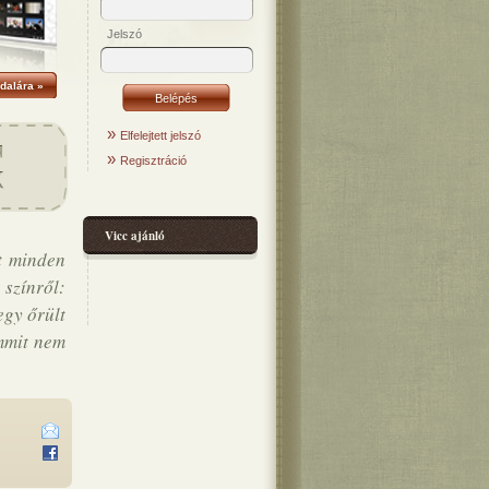
Jelszó
dalára »
»
Elfelejtett jelszó
»
Regisztráció
Vicc ajánló
t minden
 színről:
egy őrült
emmit nem