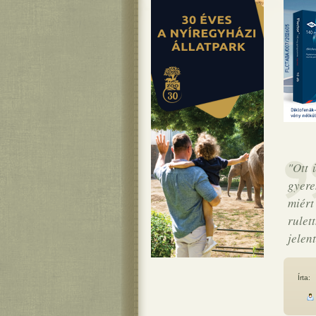
"Ott 
gyere
miért
rulet
jelen
Írta: