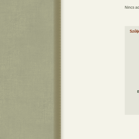
Nincs ad
Szólj
B