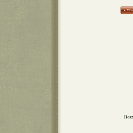
« Előz
Hozz