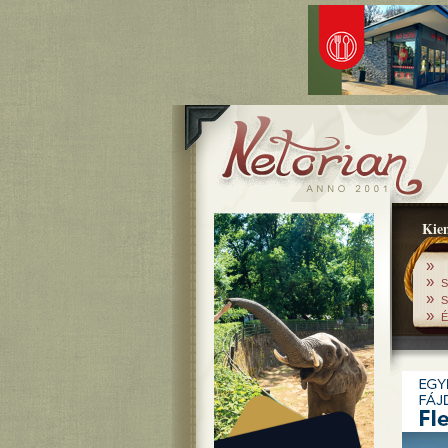
Kiem
»
»
S
»
S
»
É