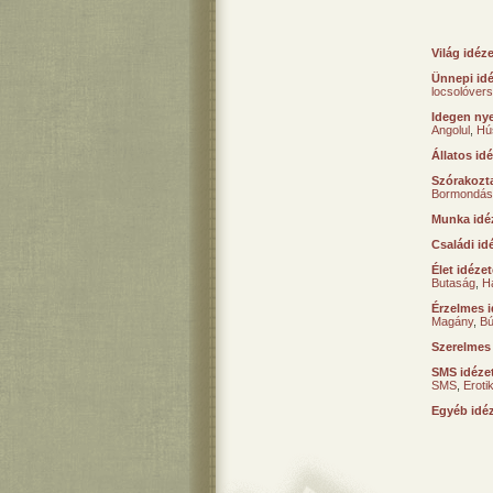
Világ idéz
Ünnepi id
locsolóver
Idegen nye
Angolul
,
Hú
Állatos id
Szórakozta
Bormondás
Munka idé
Családi id
Élet idéze
Butaság
,
H
Érzelmes i
Magány
,
B
Szerelmes
SMS idéze
SMS
,
Erot
Egyéb idé