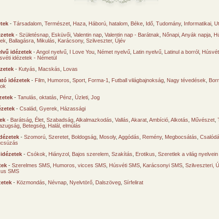
etek
-
Társadalom
,
Természet
,
Haza
,
Háború, hatalom
,
Béke
,
Idő
,
Tudomány
,
Informatikai
,
U
ézetek
-
Születésnap
,
Esküvői
,
Valentin nap
,
Valentin nap - Barátnak
,
Nőnapi
,
Anyák napja
,
Hú
sek
,
Ballagásra
,
Mikulás
,
Karácsony
,
Szilveszter, Újév
lvű idézetek
-
Angol nyelvű
,
I Love You
,
Német nyelvű
,
Latin nyelvű
,
Latinul a borról
,
Húsvéti
svéti idézetek - Németül
ézetek
-
Kutyás
,
Macskás
,
Lovas
tó idézetek
-
Film
,
Humoros
,
Sport
,
Forma-1
,
Futball világbajnokság
,
Nagy tévedések
,
Borr
ok
zetek
-
Tanulás, oktatás
,
Pénz
,
Üzleti
,
Jog
ézetek
-
Család
,
Gyerek
,
Házassági
tek
-
Barátság
,
Élet
,
Szabadság
,
Alkalmazkodás
,
Vallás
,
Akarat
,
Ambíció
,
Alkotás
,
Művészet
,
azugság
,
Betegség
,
Halál, elmúlás
dézetek
-
Szomorú
,
Szeretet
,
Boldogság
,
Mosoly
,
Aggódás
,
Remény
,
Megbocsátás
,
Csalód
úcsúzás
 idézetek
-
Csókok
,
Hiányzol
,
Bajos szerelem
,
Szakítás
,
Erotikus
,
Szeretlek a világ nyelvein
tek
-
Szerelmes SMS
,
Humoros, vicces SMS
,
Húsvéti SMS
,
Karácsonyi SMS
,
Szilveszteri, 
ikus SMS
zetek
-
Közmondás
,
Névnap
,
Nyelvtörő
,
Dalszöveg
,
Sírfelirat