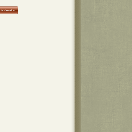
ő idézet »