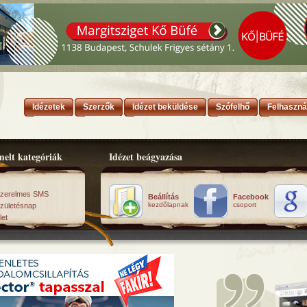
Idézetek
Szerzők
Idézet beküldése
Szófelhő
Felhaszná
elt kategóriák
Idézet beágyazása
zerelmes SMS
Beállítás
Facebook
kezdőlapnak
csoport
zületésnap
let