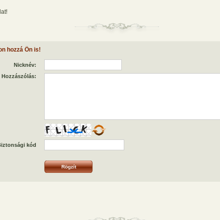
at!
on hozzá Ön is!
Nicknév:
Hozzászólás:
iztonsági kód