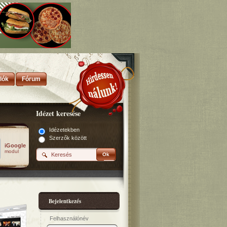
lók
Fórum
Idézet keresése
Idézetekben
Szerzők között
iGoogle
modul
Ok
Bejelentkezés
Felhasználónév