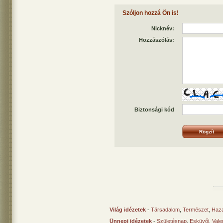
Szóljon hozzá Ön is!
Nicknév:
Hozzászólás:
Biztonsági kód
Világ idézetek
-
Társadalom
,
Természet
,
Haz
Ünnepi idézetek
-
Születésnap
,
Esküvői
,
Vale