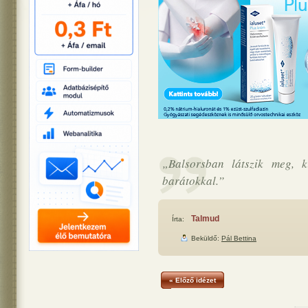
„Balsorsban látszik meg, k
barátokkal.”
Talmud
Írta:
Beküldő:
Pál Bettina
« Előző idézet