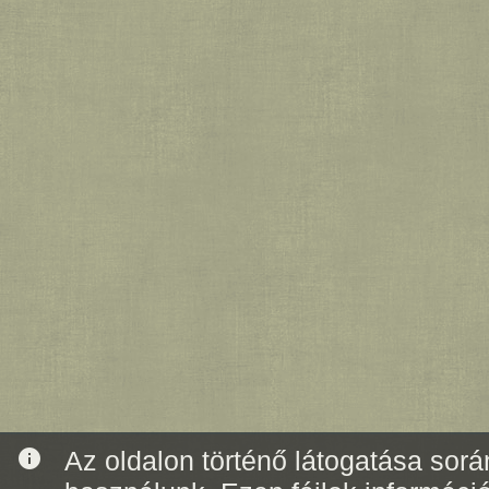
info
Az oldalon történő látogatása során