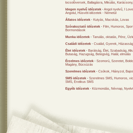
locsolóversek
,
Ballagásra
,
Mikulás
,
Karácsony
Idegen nyelvű idézetek
-
Angol nyelvű
,
I Lov
Angolul
,
Húsvéti idézetek - Németül
Állatos idézetek
-
Kutyás
,
Macskás
,
Lovas
Szórakoztató idézetek
-
Film
,
Humoros
,
Spor
Bormondások
Munka idézetek
-
Tanulás, oktatás
,
Pénz
,
Üzle
Családi idézetek
-
Család
,
Gyerek
,
Házasság
Élet idézetek
-
Barátság
,
Élet
,
Szabadság
,
Al
Butaság
,
Hazugság
,
Betegség
,
Halál, elmúlás
Érzelmes idézetek
-
Szomorú
,
Szeretet
,
Bold
Magány
,
Búcsúzás
Szerelmes idézetek
-
Csókok
,
Hiányzol
,
Bajo
SMS idézetek
-
Szerelmes SMS
,
Humoros, vi
SMS
,
Erotikus SMS
Egyéb idézetek
-
Közmondás
,
Névnap
,
Nyelv