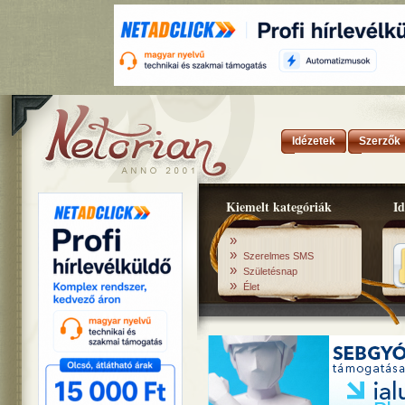
Idézetek
Szerzők
Kiemelt kategóriák
Id
»
»
Szerelmes SMS
»
Születésnap
»
Élet