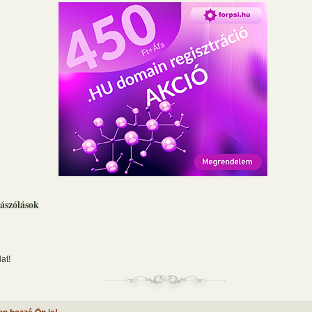
ászólások
at!