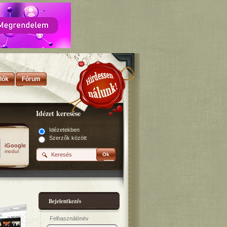
lók
Fórum
Idézet keresése
Idézetekben
Szerzők között
iGoogle
modul
Ok
Bejelentkezés
Felhasználónév