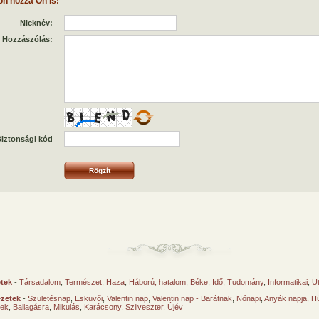
on hozzá Ön is!
Nicknév:
Hozzászólás:
iztonsági kód
etek
-
Társadalom
,
Természet
,
Haza
,
Háború, hatalom
,
Béke
,
Idő
,
Tudomány
,
Informatikai
,
U
ézetek
-
Születésnap
,
Esküvői
,
Valentin nap
,
Valentin nap - Barátnak
,
Nőnapi
,
Anyák napja
,
Hú
sek
,
Ballagásra
,
Mikulás
,
Karácsony
,
Szilveszter, Újév