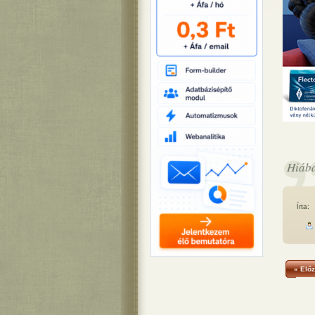
Hiába
Írta:
« Előz