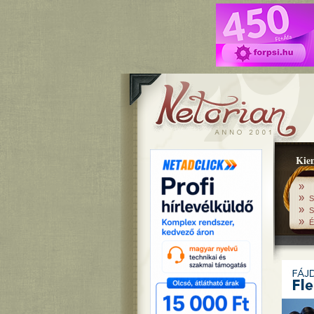
Kiem
»
»
S
»
S
»
É