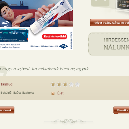
Idézet beágyazása webol
 nagy a szíved, ha másoknak kicsi az agyuk.
Talmud
Beküldő:
Szűcs Szabolcs
Élet
ő idézet
Következ