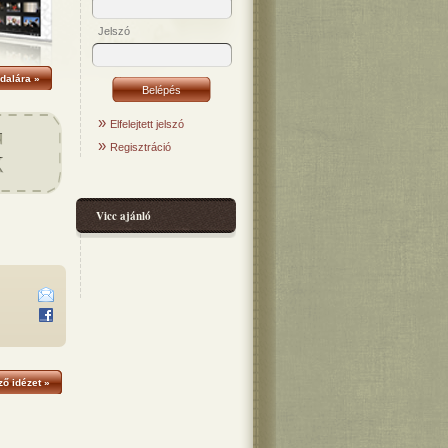
Jelszó
dalára »
»
Elfelejtett jelszó
»
Regisztráció
Vicc ajánló
ő idézet »