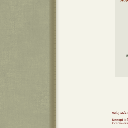
Szólj
B
Világ idéz
Ünnepi id
locsolóver