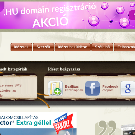
Idézetek
Szerzők
Idézet beküldése
Szófelhő
Felhaszná
elt kategóriák
Idézet beágyazása
zerelmes SMS
Beállítás
Facebook
kezdőlapnak
csoport
zületésnap
let