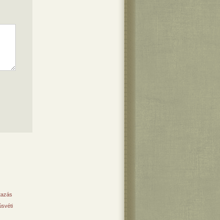
tazás
svéti