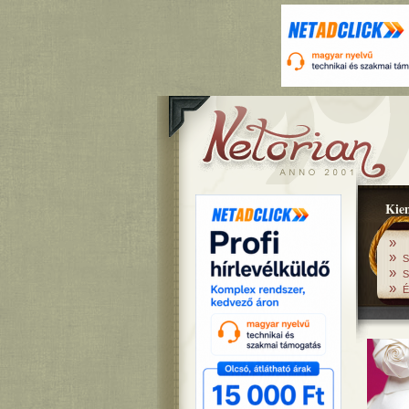
Kiem
»
»
S
»
S
»
É