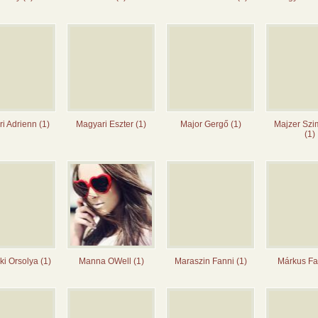
i Adrienn (1)
Magyari Eszter (1)
Major Gergő (1)
Majzer Szi
(1)
i Orsolya (1)
Manna OWell (1)
Maraszin Fanni (1)
Márkus Fan