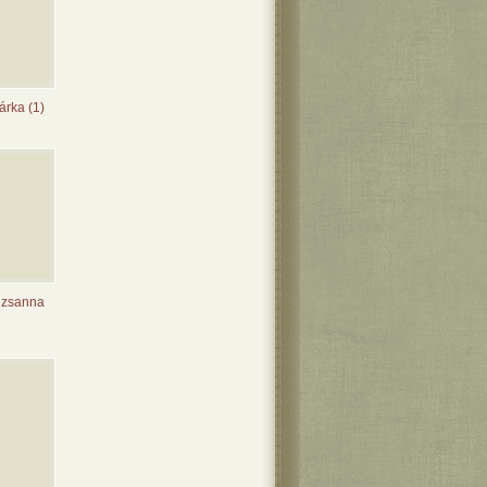
árka (1)
uzsanna