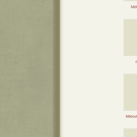
Méh
m
Miklov