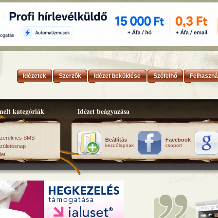
Idézetek
Szerzők
Idézet beküldése
Szófelhő
Felhaszná
elt kategóriák
Idézet beágyazása
zerelmes SMS
Beállítás
Facebook
kezdőlapnak
csoport
zületésnap
let