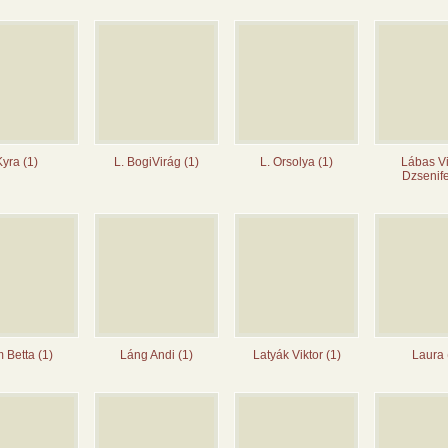
Kyra (1)
L. BogiVirág (1)
L. Orsolya (1)
Lábas V
Dzsenife
 Betta (1)
Láng Andi (1)
Latyák Viktor (1)
Laura 