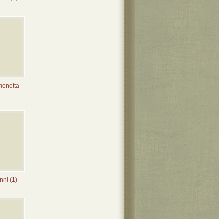
monetta
ni (1)