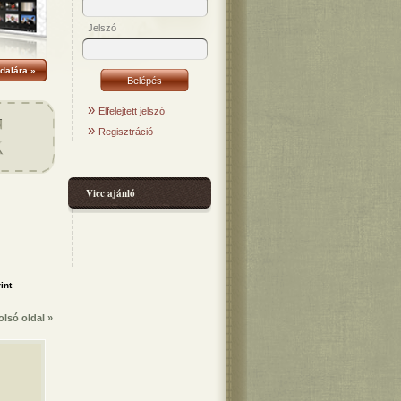
Jelszó
dalára »
»
Elfelejtett jelszó
»
Regisztráció
Vicc ajánló
olsó oldal »