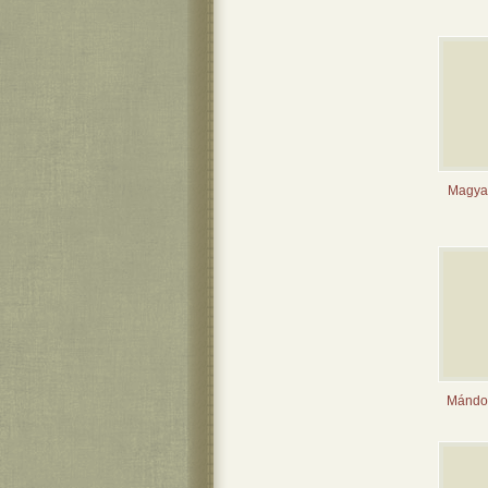
Magyar
Mándok