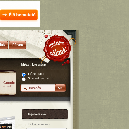
lók
Fórum
Idézet keresése
Idézetekben
Szerzők között
iGoogle
modul
Ok
Bejelentkezés
Felhasználónév