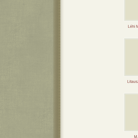
Léhi 
Litaus
M.