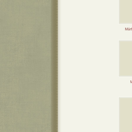
Márt
M