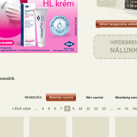
Idézet beágyazása webol
asználók
RENDEZÉS:
« Első oldal
...
4
5
6
7
8
9
10
11
12
13
...
of
56
Ut