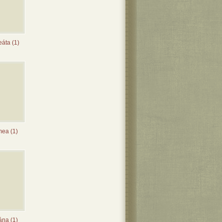
eáta (1)
mea (1)
ána (1)