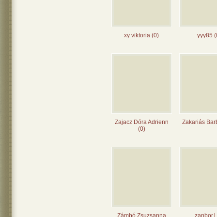
xy viktoria (0)
yyy85 (
Zajacz Dóra Adrienn
Zakariás Bar
(0)
Zámbó Zsuzsanna
zanbor.l 