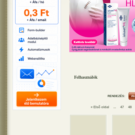
Felhasználók
RENDEZÉS:
« Első oldal
...
47
48