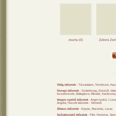
zsuzsu (0)
Zubora Zsol
Világ idézetek
-
Társadalom
,
Természet
,
Haz
Ünnepi idézetek
-
Születésnap
,
Esküvői
,
Vale
locsolóversek
,
Ballagásra
,
Mikulás
,
Karácsony
Idegen nyelvű idézetek
-
Angol nyelvű
,
I Lov
Angolul
,
Húsvéti idézetek - Németül
Állatos idézetek
-
Kutyás
,
Macskás
,
Lovas
Szórakoztató idézetek
-
Film
,
Humoros
,
Spor