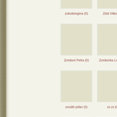
zobokiregina (0)
Zöld Vitko
Zombori Petra (0)
Zomborka Li
zováth péter (0)
zs zs (