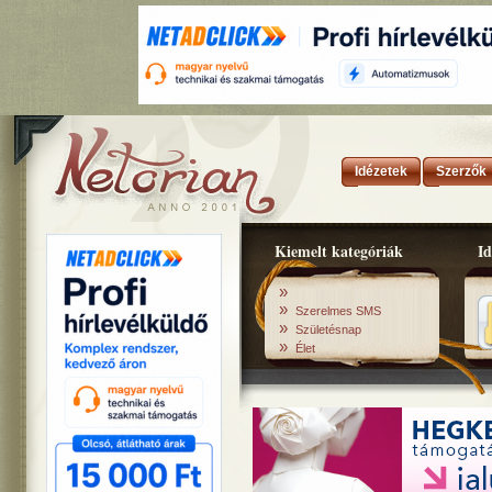
Idézetek
Szerzők
Kiemelt kategóriák
Id
»
»
Szerelmes SMS
»
Születésnap
»
Élet