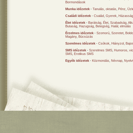
Bormondások
Munka idézetek
-
Tanulás, oktatás
,
Pénz
,
Üzle
Családi idézetek
-
Család
,
Gyerek
,
Házasság
Élet idézetek
-
Barátság
,
Élet
,
Szabadság
,
Al
Butaság
,
Hazugság
,
Betegség
,
Halál, elmúlás
Érzelmes idézetek
-
Szomorú
,
Szeretet
,
Bold
Magány
,
Búcsúzás
Szerelmes idézetek
-
Csókok
,
Hiányzol
,
Bajo
SMS idézetek
-
Szerelmes SMS
,
Humoros, vi
SMS
,
Erotikus SMS
Egyéb idézetek
-
Közmondás
,
Névnap
,
Nyelv