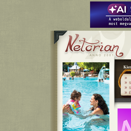
Kiem
»
»
S
»
S
»
É