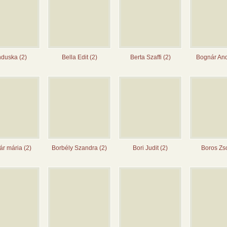
duska (2)
Bella Edit (2)
Berta Szaffi (2)
Bognár And
r mária (2)
Borbély Szandra (2)
Bori Judit (2)
Boros Zso