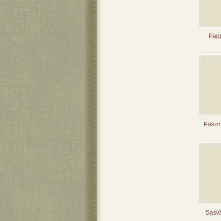
Papp
Poszmi
Sasvá