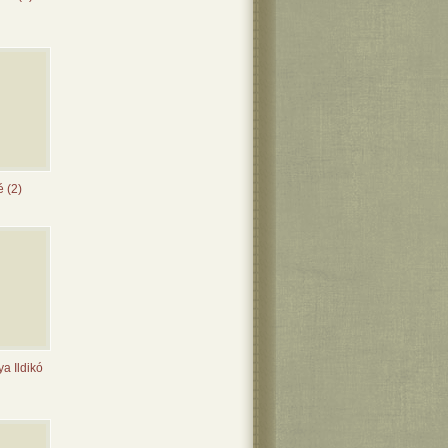
é (2)
ya Ildikó