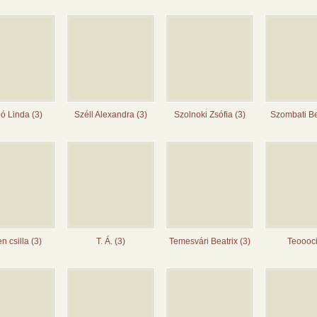
ó Linda (3)
Széll Alexandra (3)
Szolnoki Zsófia (3)
Szombati Bet
n csilla (3)
T. Á. (3)
Temesvári Beatrix (3)
Teoooci