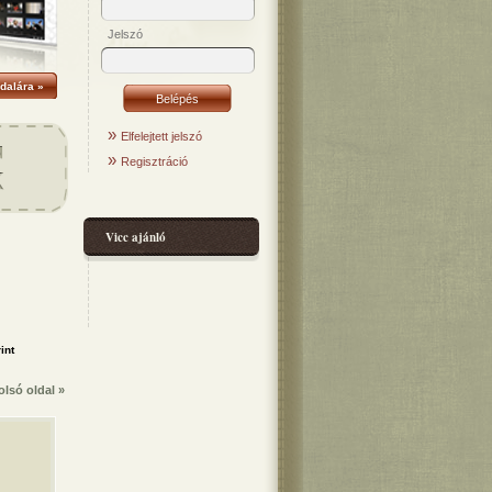
Jelszó
dalára »
»
Elfelejtett jelszó
»
Regisztráció
Vicc ajánló
olsó oldal »