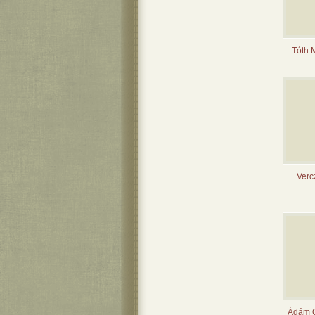
Tóth 
Verc
Ádám O