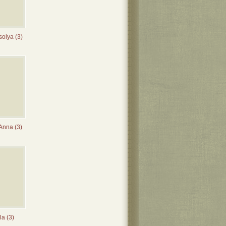
solya (3)
Anna (3)
la (3)