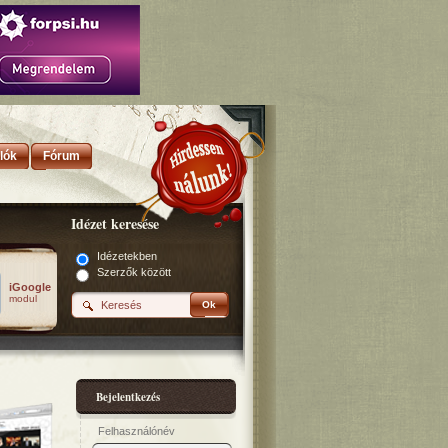
lók
Fórum
Idézet keresése
Idézetekben
Szerzők között
iGoogle
modul
Ok
Bejelentkezés
Felhasználónév