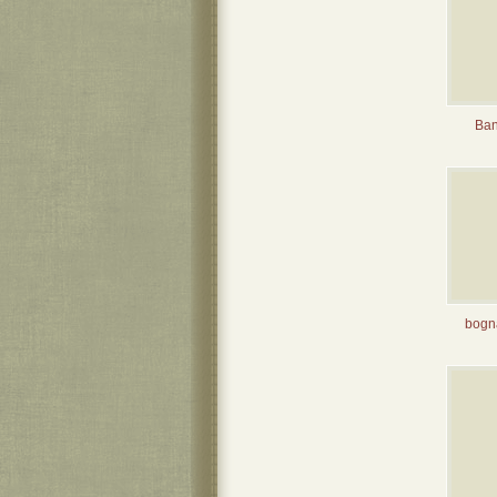
Ban
bogná