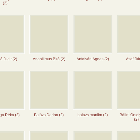
(2)
ó Judit (2)
Anoniiimus Bíró (2)
Antalvári Ágnes (2)
Asdf Jkl
ga Réka (2)
Balázs Dorina (2)
balazs monika (2)
Bálint Orsol
(2)