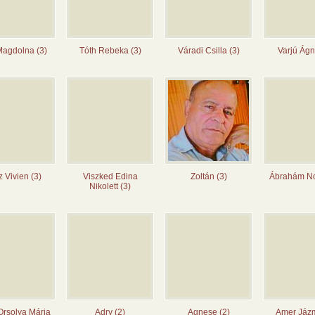
Magdolna (3)
Tóth Rebeka (3)
Váradi Csilla (3)
Varjú Ágn
z Vivien (3)
Viszked Edina
Zoltán (3)
Ábrahám No
Nikolett (3)
rsolya Mária
Adry (2)
Agnese (2)
Amer Jázm