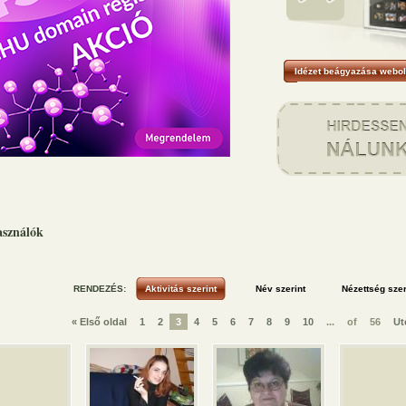
Idézet beágyazása webol
asználók
RENDEZÉS:
« Első oldal
1
2
3
4
5
6
7
8
9
10
...
of
56
Ut