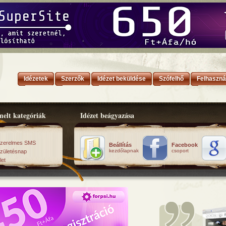
Idézetek
Szerzők
Idézet beküldése
Szófelhő
Felhaszná
elt kategóriák
Idézet beágyazása
zerelmes SMS
Beállítás
Facebook
kezdőlapnak
csoport
zületésnap
let