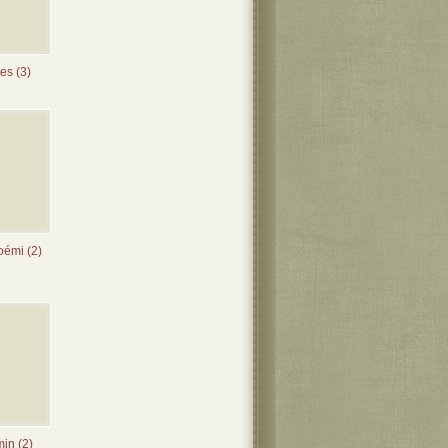
es (3)
émi (2)
in (2)