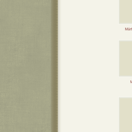
Márt
M