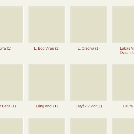
Kyra (1)
L. BogiVirág (1)
L. Orsolya (1)
Lábas V
Dzsenife
 Betta (1)
Láng Andi (1)
Latyák Viktor (1)
Laura 