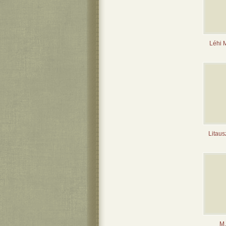
Léhi 
Litaus
M.