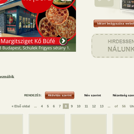
Idézet beágyazása webol
asználók
RENDEZÉS:
« Első oldal
...
4
5
6
7
8
9
10
11
12
13
...
of
56
Ut