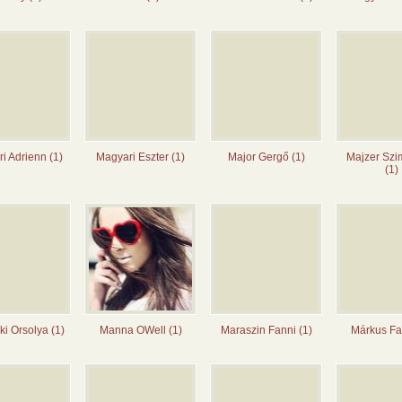
i Adrienn (1)
Magyari Eszter (1)
Major Gergő (1)
Majzer Szi
(1)
i Orsolya (1)
Manna OWell (1)
Maraszin Fanni (1)
Márkus Fan