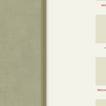
Méh
m
Miklov