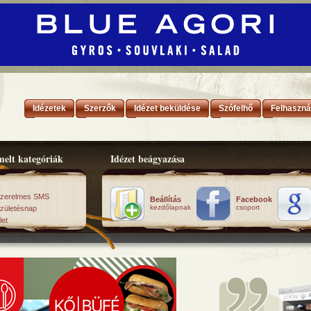
Idézetek
Szerzők
Idézet beküldése
Szófelhő
Felhaszná
elt kategóriák
Idézet beágyazása
zerelmes SMS
Beállítás
Facebook
kezdőlapnak
csoport
zületésnap
let