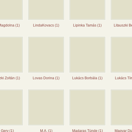
Magdolna (1)
LindaKovacs (1)
Lipinka Tamás (1)
Litauszki B
zki Zoltán (1)
Lovas Dorina (1)
Lukács Borbála (1)
Lukács Tí
 Gery (1)
M.A. (1)
Madaras Tünde (1)
Magyar Di