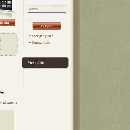
Jelszó
dalára »
»
Elfelejtett jelszó
»
Regisztráció
Vicc ajánló
olsó oldal »