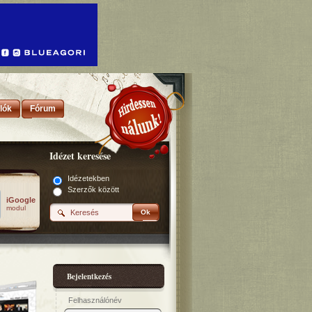
lók
Fórum
Idézet keresése
Idézetekben
Szerzők között
iGoogle
modul
Ok
Bejelentkezés
Felhasználónév