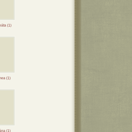
eáta (1)
mea (1)
ána (1)