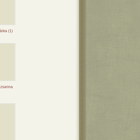
árka (1)
uzsanna