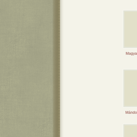
Magyar
Mándok