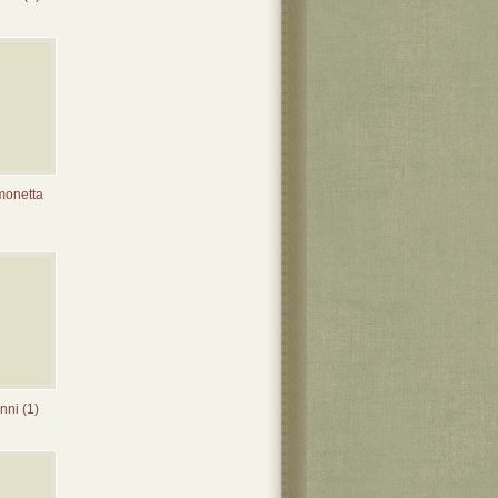
monetta
ni (1)