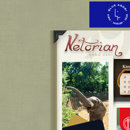
Kiem
»
»
S
»
S
»
É