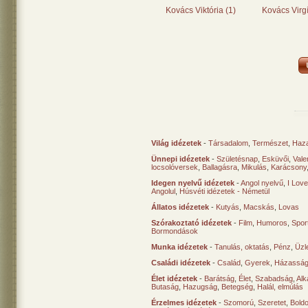
Kovács Viktória (1)
Kovács Virgí
Világ idézetek
-
Társadalom
,
Természet
,
Haz
Ünnepi idézetek
-
Születésnap
,
Esküvői
,
Vale
locsolóversek
,
Ballagásra
,
Mikulás
,
Karácsony
Idegen nyelvű idézetek
-
Angol nyelvű
,
I Lov
Angolul
,
Húsvéti idézetek - Németül
Állatos idézetek
-
Kutyás
,
Macskás
,
Lovas
Szórakoztató idézetek
-
Film
,
Humoros
,
Spor
Bormondások
Munka idézetek
-
Tanulás, oktatás
,
Pénz
,
Üzle
Családi idézetek
-
Család
,
Gyerek
,
Házasság
Élet idézetek
-
Barátság
,
Élet
,
Szabadság
,
Al
Butaság
,
Hazugság
,
Betegség
,
Halál, elmúlás
Érzelmes idézetek
-
Szomorú
,
Szeretet
,
Bold