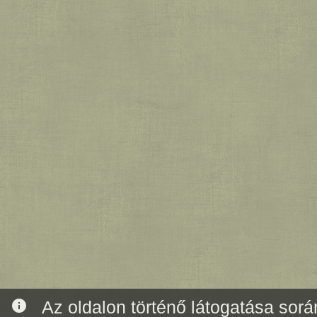
info
Az oldalon történő látogatása során