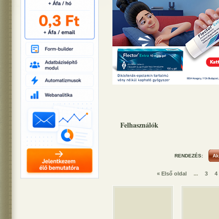
Felhasználók
RENDEZÉS:
« Első oldal
...
3
4