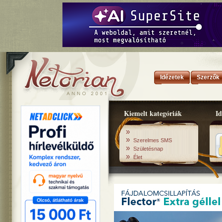
Idézetek
Szerzők
Kiemelt kategóriák
Id
»
»
Szerelmes SMS
»
Születésnap
»
Élet