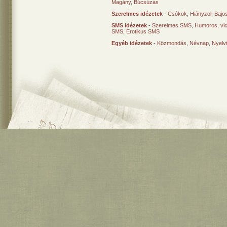
Magány
,
Búcsúzás
Szerelmes idézetek
-
Csókok
,
Hiányzol
,
Bajo
SMS idézetek
-
Szerelmes SMS
,
Humoros, vi
SMS
,
Erotikus SMS
Egyéb idézetek
-
Közmondás
,
Névnap
,
Nyelv