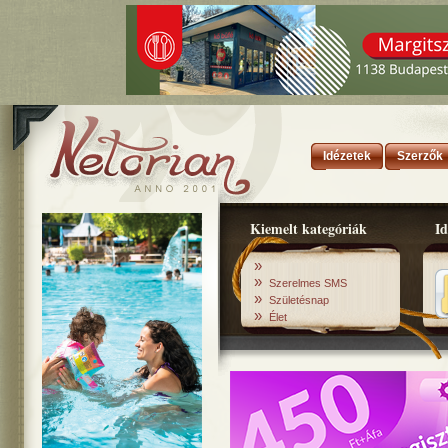
Idézetek
Szerzők
Kiemelt kategóriák
Id
»
»
Szerelmes SMS
»
Születésnap
»
Élet