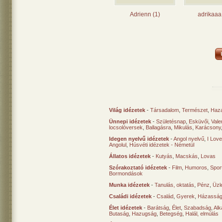
Adrienn (1)
adrikaaa
Világ idézetek
-
Társadalom
,
Természet
,
Haz
Ünnepi idézetek
-
Születésnap
,
Esküvői
,
Vale
locsolóversek
,
Ballagásra
,
Mikulás
,
Karácsony
Idegen nyelvű idézetek
-
Angol nyelvű
,
I Lov
Angolul
,
Húsvéti idézetek - Németül
Állatos idézetek
-
Kutyás
,
Macskás
,
Lovas
Szórakoztató idézetek
-
Film
,
Humoros
,
Spor
Bormondások
Munka idézetek
-
Tanulás, oktatás
,
Pénz
,
Üzle
Családi idézetek
-
Család
,
Gyerek
,
Házasság
Élet idézetek
-
Barátság
,
Élet
,
Szabadság
,
Al
Butaság
,
Hazugság
,
Betegség
,
Halál, elmúlás