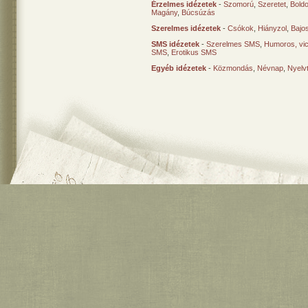
Érzelmes idézetek
-
Szomorú
,
Szeretet
,
Bold
Magány
,
Búcsúzás
Szerelmes idézetek
-
Csókok
,
Hiányzol
,
Bajo
SMS idézetek
-
Szerelmes SMS
,
Humoros, vi
SMS
,
Erotikus SMS
Egyéb idézetek
-
Közmondás
,
Névnap
,
Nyelv