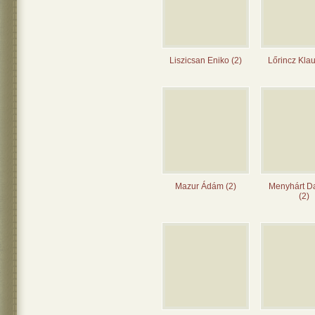
Liszicsan Eniko (2)
Lőrincz Klau
Mazur Ádám (2)
Menyhárt Da
(2)