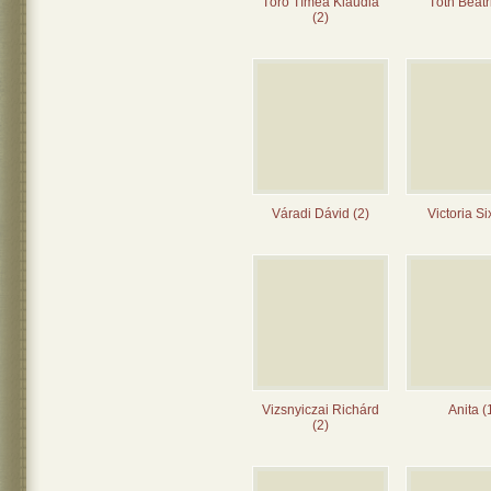
Törő Tímea Klaudia
Tóth Beatr
(2)
Váradi Dávid (2)
Victoria Si
Vizsnyiczai Richárd
Anita (
(2)