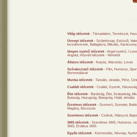
Világ idézetek
-
Társadalom
,
Természet
,
Haz
Ünnepi idézetek
-
Születésnap
,
Esküvői
,
Vale
locsolóversek
,
Ballagásra
,
Mikulás
,
Karácsony
Idegen nyelvű idézetek
-
Angol nyelvű
,
I Lov
Angolul
,
Húsvéti idézetek - Németül
Állatos idézetek
-
Kutyás
,
Macskás
,
Lovas
Szórakoztató idézetek
-
Film
,
Humoros
,
Spor
Bormondások
Munka idézetek
-
Tanulás, oktatás
,
Pénz
,
Üzle
Családi idézetek
-
Család
,
Gyerek
,
Házasság
Élet idézetek
-
Barátság
,
Élet
,
Szabadság
,
Al
Butaság
,
Hazugság
,
Betegség
,
Halál, elmúlás
Érzelmes idézetek
-
Szomorú
,
Szeretet
,
Bold
Magány
,
Búcsúzás
Szerelmes idézetek
-
Csókok
,
Hiányzol
,
Bajo
SMS idézetek
-
Szerelmes SMS
,
Humoros, vi
SMS
,
Erotikus SMS
Egyéb idézetek
-
Közmondás
,
Névnap
,
Nyelv