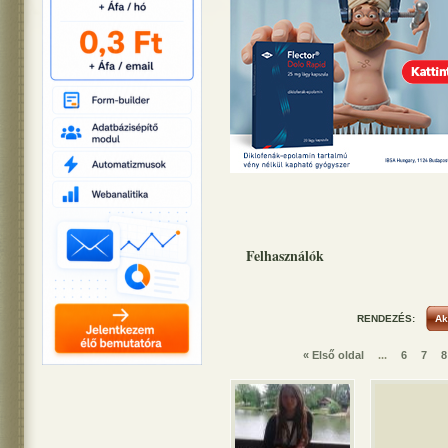
Felhasználók
RENDEZÉS:
« Első oldal
...
6
7
8