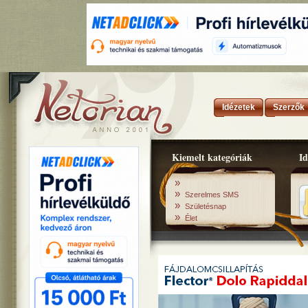
Idézetek
Szerzők
Kiemelt kategóriák
Id
»
»
Szerelmes SMS
»
Születésnap
»
Élet