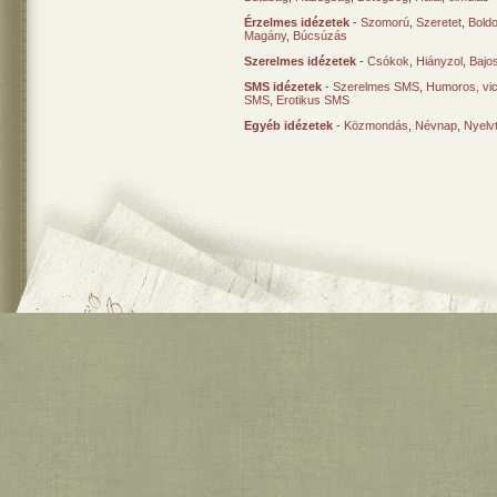
Érzelmes idézetek
-
Szomorú
,
Szeretet
,
Bold
Magány
,
Búcsúzás
Szerelmes idézetek
-
Csókok
,
Hiányzol
,
Bajo
SMS idézetek
-
Szerelmes SMS
,
Humoros, vi
SMS
,
Erotikus SMS
Egyéb idézetek
-
Közmondás
,
Névnap
,
Nyelv