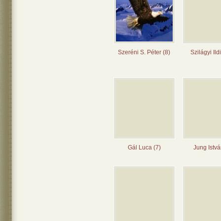
Szeréni S. Péter (8)
Szilágyi Ild
Gál Luca (7)
Jung Istvá