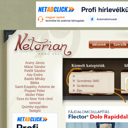
Idézetek
Szerzők
Arany János
Kiemelt kategóriák
Id
Márai Sándor
Petőfi Sándor
Ady Endre
»
Babits Mihály
»
Szerelmes SMS
Biblia
»
Születésnap
Saint-Exupéry, Antoine de
»
Popper Péter
Élet
Müller Péter
Szex és New York című
sorozat
Quimby együttes
Twilight