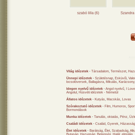
szabó lilla (6)
Szandra 
Világ idézetek
-
Társadalom
,
Természet
,
Haz
Ünnepi idézetek
-
Születésnap
,
Esküvői
,
Vale
locsolóversek
,
Ballagásra
,
Mikulás
,
Karácsony
Idegen nyelvű idézetek
-
Angol nyelvű
,
I Lov
Angolul
,
Húsvéti idézetek - Németül
Állatos idézetek
-
Kutyás
,
Macskás
,
Lovas
Szórakoztató idézetek
-
Film
,
Humoros
,
Spor
Bormondások
Munka idézetek
-
Tanulás, oktatás
,
Pénz
,
Üzle
Családi idézetek
-
Család
,
Gyerek
,
Házasság
Élet idézetek
-
Barátság
,
Élet
,
Szabadság
,
Al
Butaság
,
Hazugság
,
Betegség
,
Halál, elmúlás