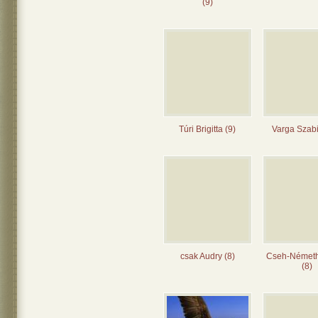
(9)
Túri Brigitta (9)
Varga Szabi
csak Audry (8)
Cseh-Német
(8)