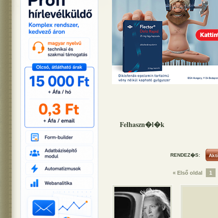
Felhaszn�l�k
RENDEZ�S:
« Első oldal
1