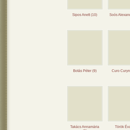
Sipos Anett (10)
Soós Alexand
Botás Péter (9)
Curo Curyn
Takács Annamária
Török Éva