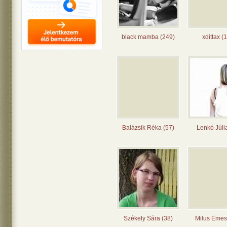
black mamba (249)
xdittax (
Balázsik Réka (57)
Lenkó Júli
Székely Sára (38)
Milus Emes