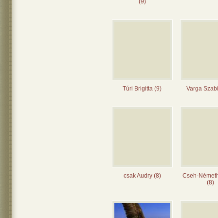
(9)
Túri Brigitta (9)
Varga Szabi
csak Audry (8)
Cseh-Német
(8)