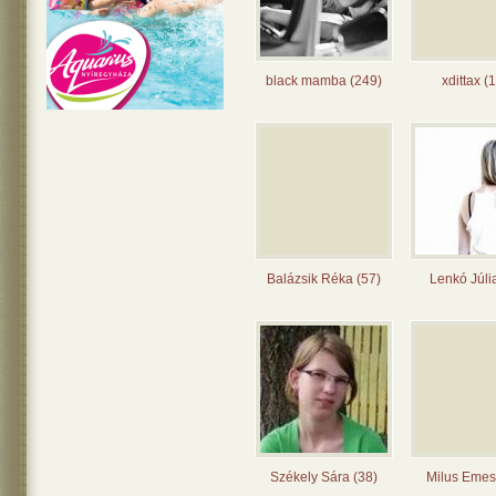
black mamba (249)
xdittax (
Balázsik Réka (57)
Lenkó Júli
Székely Sára (38)
Milus Emes