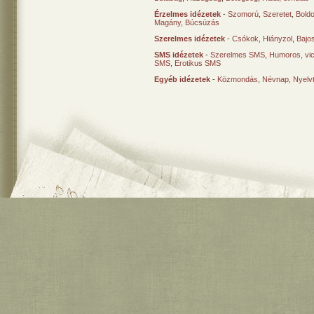
Érzelmes idézetek
-
Szomorú
,
Szeretet
,
Bold
Magány
,
Búcsúzás
Szerelmes idézetek
-
Csókok
,
Hiányzol
,
Bajo
SMS idézetek
-
Szerelmes SMS
,
Humoros, vi
SMS
,
Erotikus SMS
Egyéb idézetek
-
Közmondás
,
Névnap
,
Nyelv