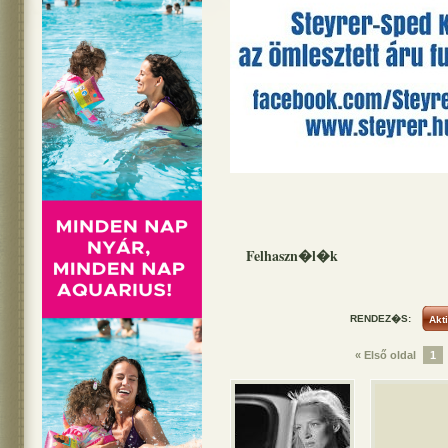
Felhaszn�l�k
RENDEZ�S:
« Első oldal
1