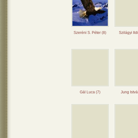
Szeréni S. Péter (8)
Szilágyi Ild
Gál Luca (7)
Jung Istvá