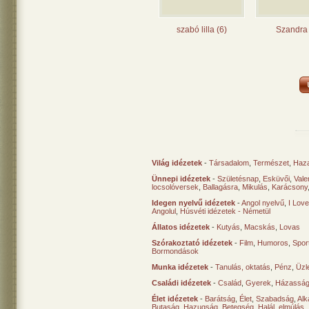
szabó lilla (6)
Szandra 
Világ idézetek
-
Társadalom
,
Természet
,
Haz
Ünnepi idézetek
-
Születésnap
,
Esküvői
,
Vale
locsolóversek
,
Ballagásra
,
Mikulás
,
Karácsony
Idegen nyelvű idézetek
-
Angol nyelvű
,
I Lov
Angolul
,
Húsvéti idézetek - Németül
Állatos idézetek
-
Kutyás
,
Macskás
,
Lovas
Szórakoztató idézetek
-
Film
,
Humoros
,
Spor
Bormondások
Munka idézetek
-
Tanulás, oktatás
,
Pénz
,
Üzle
Családi idézetek
-
Család
,
Gyerek
,
Házasság
Élet idézetek
-
Barátság
,
Élet
,
Szabadság
,
Al
Butaság
,
Hazugság
,
Betegség
,
Halál, elmúlás