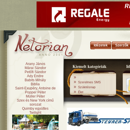
Idézetek
Szerzők
Arany János
Kiemelt kategóriák
Id
Márai Sándor
Petőfi Sándor
Ady Endre
»
Babits Mihály
»
Szerelmes SMS
Biblia
»
Születésnap
Saint-Exupéry, Antoine de
»
Popper Péter
Élet
Müller Péter
Szex és New York című
sorozat
Quimby együttes
Twilight