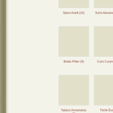
Sipos Anett (10)
Soós Alexand
Botás Péter (9)
Curo Curyn
Takács Annamária
Török Éva