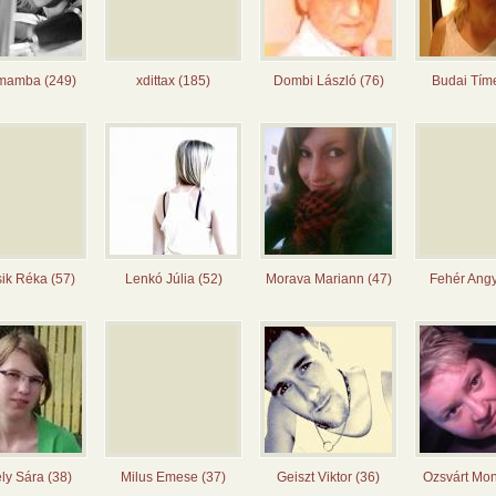
 mamba (249)
xdittax (185)
Dombi László (76)
Budai Tím
ik Réka (57)
Lenkó Júlia (52)
Morava Mariann (47)
Fehér Angy
ly Sára (38)
Milus Emese (37)
Geiszt Viktor (36)
Ozsvárt Mon