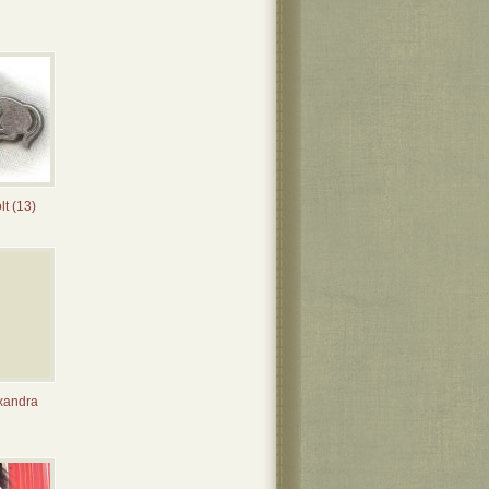
t (13)
xandra