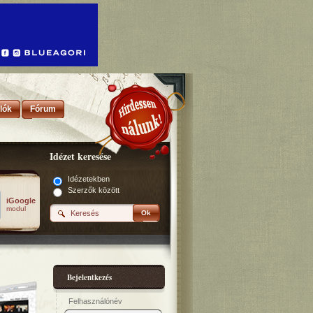
lók
Fórum
Idézet keresése
Idézetekben
Szerzők között
iGoogle
modul
Ok
Bejelentkezés
Felhasználónév