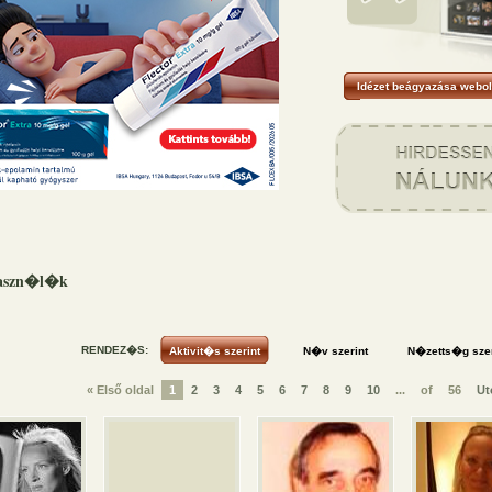
Idézet beágyazása webol
haszn�l�k
RENDEZ�S:
« Első oldal
1
2
3
4
5
6
7
8
9
10
...
of
56
Ut