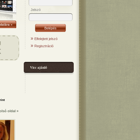
Jelszó
dalára »
»
Elfelejtett jelszó
»
Regisztráció
Vicc ajánló
olsó oldal »