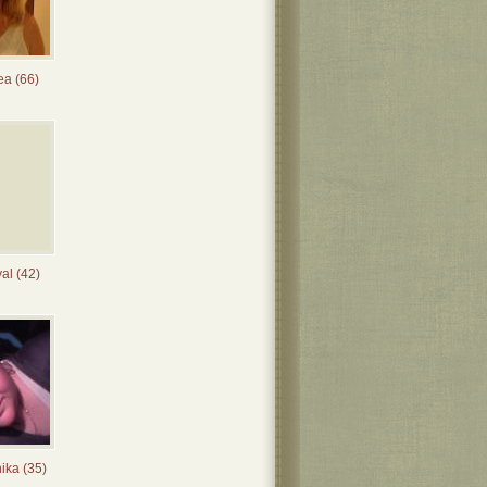
ea (66)
al (42)
ika (35)