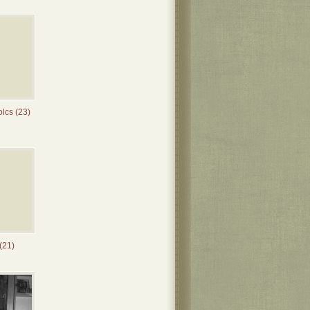
lcs (23)
(21)