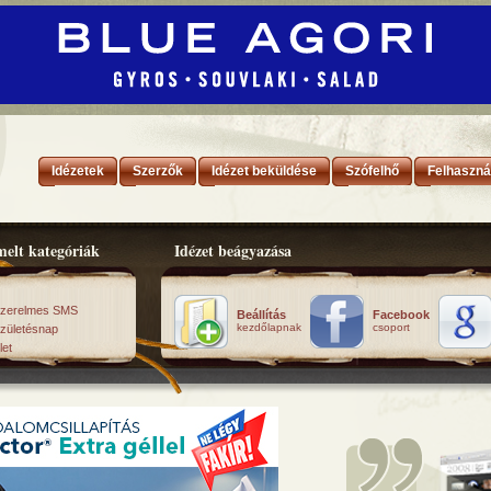
Idézetek
Szerzők
Idézet beküldése
Szófelhő
Felhaszná
elt kategóriák
Idézet beágyazása
zerelmes SMS
Beállítás
Facebook
kezdőlapnak
csoport
zületésnap
let