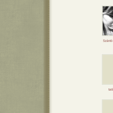
Szántó 
tal