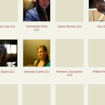
yi Lívia (11)
Görömböly Réka
Janka Sikovna (11)
mia (1
(11)
 Ágnes (11)
Vanessa Caine (11)
Klemenc Zsuzsanna
Pöttöm P
(10)