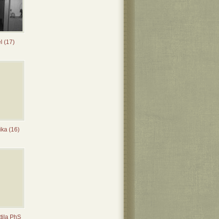
l (17)
ka (16)
tila PhS