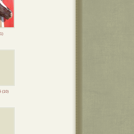
1)
é (10)