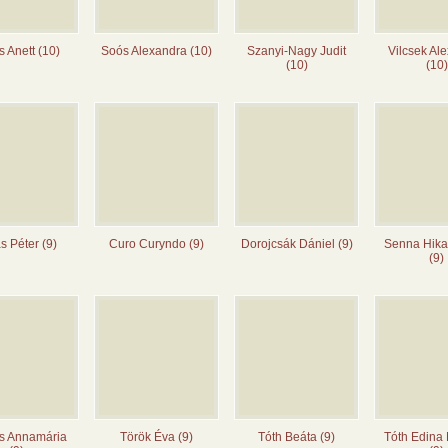
s Anett (10)
Soós Alexandra (10)
Szanyi-Nagy Judit
Vilcsek Al
(10)
(10)
s Péter (9)
Curo Curyndo (9)
Dorojcsák Dániel (9)
Senna Hika
(9)
s Annamária
Török Éva (9)
Tóth Beáta (9)
Tóth Edina