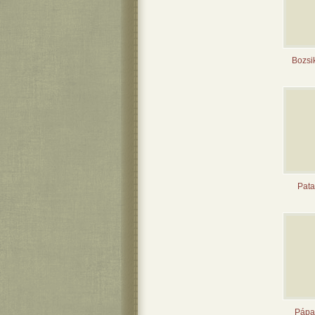
Bozsik
Pata
Pápai