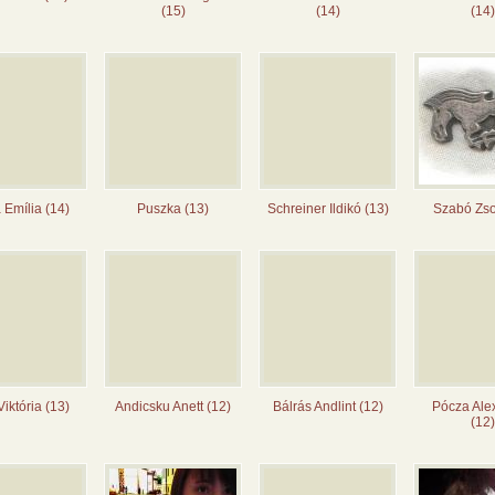
(15)
(14)
(14)
 Emília (14)
Puszka (13)
Schreiner Ildikó (13)
Szabó Zsol
Viktória (13)
Andicsku Anett (12)
Bálrás Andlint (12)
Pócza Ale
(12)