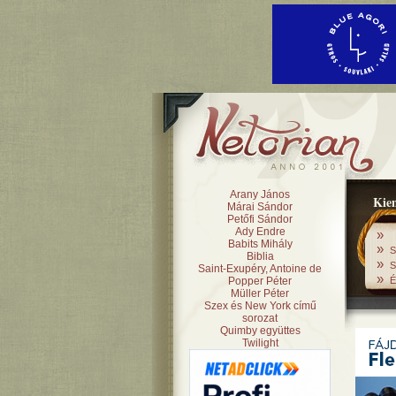
Arany János
Kiem
Márai Sándor
Petőfi Sándor
Ady Endre
»
Babits Mihály
»
S
Biblia
»
S
Saint-Exupéry, Antoine de
»
Popper Péter
É
Müller Péter
Szex és New York című
sorozat
Quimby együttes
Twilight