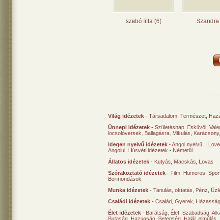
szabó lilla (6)
Szandra 
Világ idézetek
-
Társadalom
,
Természet
,
Haz
Ünnepi idézetek
-
Születésnap
,
Esküvői
,
Vale
locsolóversek
,
Ballagásra
,
Mikulás
,
Karácsony
Idegen nyelvű idézetek
-
Angol nyelvű
,
I Lov
Angolul
,
Húsvéti idézetek - Németül
Állatos idézetek
-
Kutyás
,
Macskás
,
Lovas
Szórakoztató idézetek
-
Film
,
Humoros
,
Spor
Bormondások
Munka idézetek
-
Tanulás, oktatás
,
Pénz
,
Üzle
Családi idézetek
-
Család
,
Gyerek
,
Házasság
Élet idézetek
-
Barátság
,
Élet
,
Szabadság
,
Al
Butaság
,
Hazugság
,
Betegség
,
Halál, elmúlás