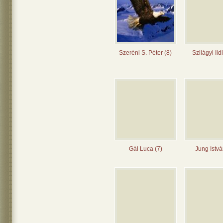
Szeréni S. Péter (8)
Szilágyi Ild
Gál Luca (7)
Jung Istvá