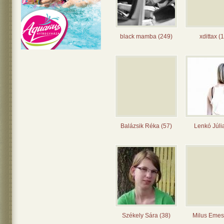
black mamba (249)
xdittax (
Balázsik Réka (57)
Lenkó Júli
Székely Sára (38)
Milus Emes