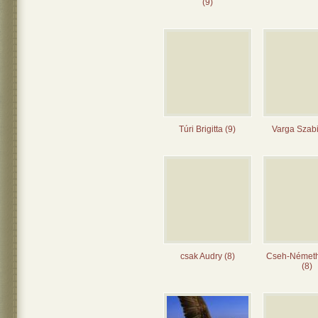
(9)
Túri Brigitta (9)
Varga Szabi
csak Audry (8)
Cseh-Német
(8)