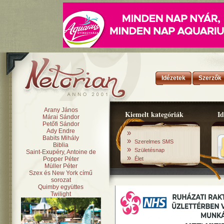
Idézetek
Szerzők
Arany János
Kiemelt kategóriák
Id
Márai Sándor
Petőfi Sándor
Ady Endre
»
Babits Mihály
»
Szerelmes SMS
Biblia
»
Születésnap
Saint-Exupéry, Antoine de
»
Popper Péter
Élet
Müller Péter
Szex és New York című
sorozat
Quimby együttes
Twilight