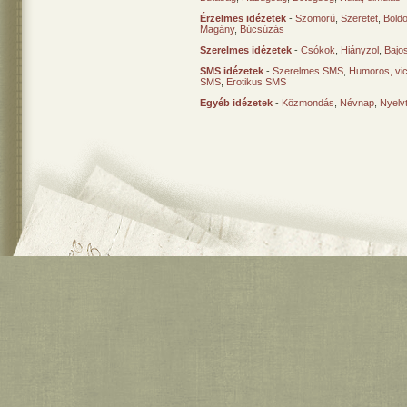
Érzelmes idézetek
-
Szomorú
,
Szeretet
,
Bold
Magány
,
Búcsúzás
Szerelmes idézetek
-
Csókok
,
Hiányzol
,
Bajo
SMS idézetek
-
Szerelmes SMS
,
Humoros, vi
SMS
,
Erotikus SMS
Egyéb idézetek
-
Közmondás
,
Névnap
,
Nyelv