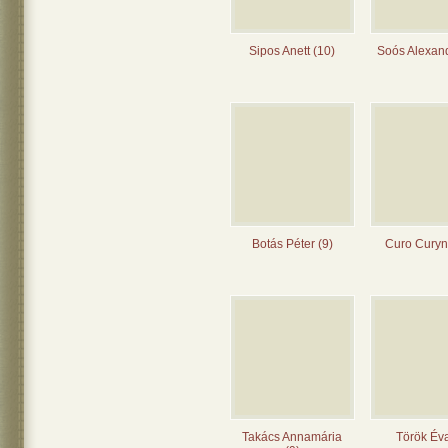
Sipos Anett (10)
Soós Alexand
Botás Péter (9)
Curo Curyn
Takács Annamária
Török Éva