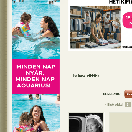
Felhaszn�l�k
RENDEZ�S:
« Első oldal
1