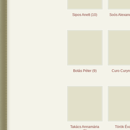
Sipos Anett (10)
Soós Alexand
Botás Péter (9)
Curo Curyn
Takács Annamária
Török Éva