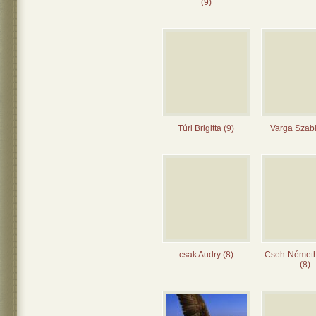
(9)
Túri Brigitta (9)
Varga Szabi
csak Audry (8)
Cseh-Német
(8)