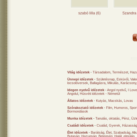
szabó lilla (6)
Szandra 
Világ idézetek
-
Társadalom
,
Természet
,
Haz
Ünnepi idézetek
-
Születésnap
,
Esküvői
,
Vale
locsolóversek
,
Ballagásra
,
Mikulás
,
Karácsony
Idegen nyelvű idézetek
-
Angol nyelvű
,
I Lov
Angolul
,
Húsvéti idézetek - Németül
Állatos idézetek
-
Kutyás
,
Macskás
,
Lovas
Szórakoztató idézetek
-
Film
,
Humoros
,
Spor
Bormondások
Munka idézetek
-
Tanulás, oktatás
,
Pénz
,
Üzle
Családi idézetek
-
Család
,
Gyerek
,
Házasság
Élet idézetek
-
Barátság
,
Élet
,
Szabadság
,
Al
Butaság
,
Hazugság
,
Betegség
,
Halál, elmúlás