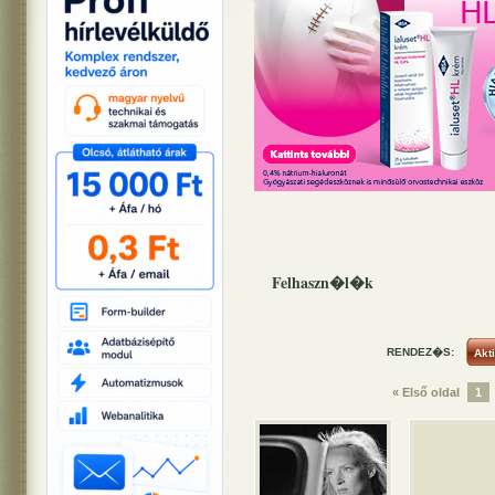
Felhaszn�l�k
RENDEZ�S:
« Első oldal
1