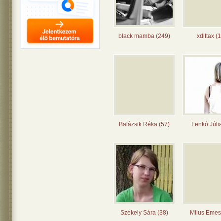
black mamba (249)
xdittax (
Balázsik Réka (57)
Lenkó Júli
Székely Sára (38)
Milus Emes