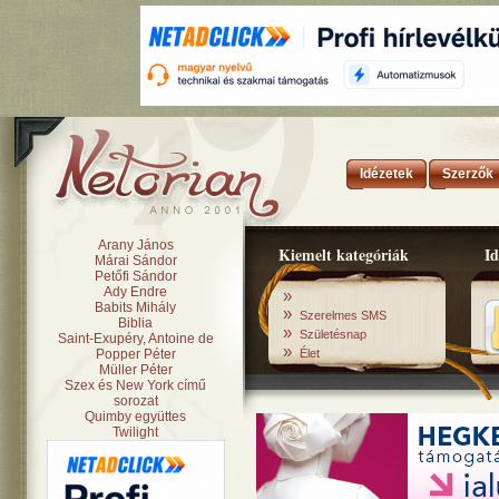
Idézetek
Szerzők
Arany János
Kiemelt kategóriák
Id
Márai Sándor
Petőfi Sándor
Ady Endre
»
Babits Mihály
»
Szerelmes SMS
Biblia
»
Születésnap
Saint-Exupéry, Antoine de
»
Popper Péter
Élet
Müller Péter
Szex és New York című
sorozat
Quimby együttes
Twilight