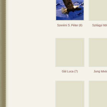
Szeréni S. Péter (8)
Szilágyi Ild
Gál Luca (7)
Jung Istvá