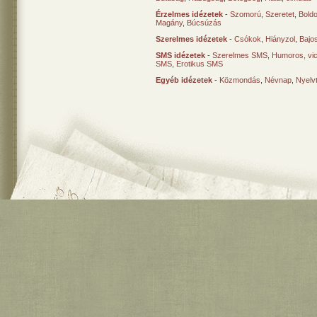
Érzelmes idézetek
-
Szomorú
,
Szeretet
,
Bold
Magány
,
Búcsúzás
Szerelmes idézetek
-
Csókok
,
Hiányzol
,
Bajo
SMS idézetek
-
Szerelmes SMS
,
Humoros, vi
SMS
,
Erotikus SMS
Egyéb idézetek
-
Közmondás
,
Névnap
,
Nyelv