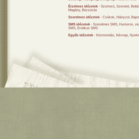
Érzelmes idézetek
-
Szomorú
,
Szeretet
,
Bold
Magány
,
Búcsúzás
Szerelmes idézetek
-
Csókok
,
Hiányzol
,
Bajo
SMS idézetek
-
Szerelmes SMS
,
Humoros, vi
SMS
,
Erotikus SMS
Egyéb idézetek
-
Közmondás
,
Névnap
,
Nyelv