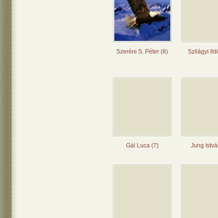
Szeréni S. Péter (8)
Szilágyi Ild
Gál Luca (7)
Jung Istvá