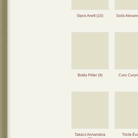
Sipos Anett (10)
Soós Alexand
Botás Péter (9)
Curo Curyn
Takács Annamária
Török Éva