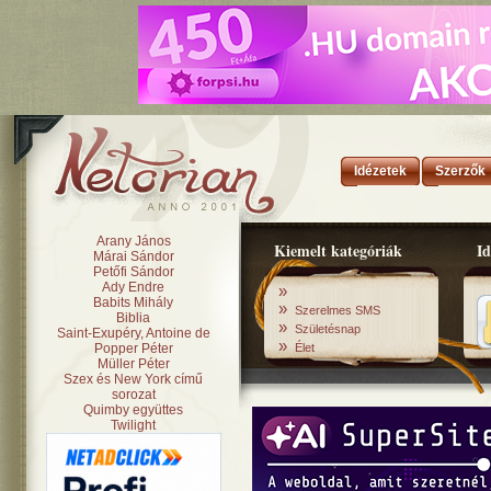
Idézetek
Szerzők
Arany János
Kiemelt kategóriák
Id
Márai Sándor
Petőfi Sándor
Ady Endre
»
Babits Mihály
»
Szerelmes SMS
Biblia
»
Születésnap
Saint-Exupéry, Antoine de
»
Popper Péter
Élet
Müller Péter
Szex és New York című
sorozat
Quimby együttes
Twilight