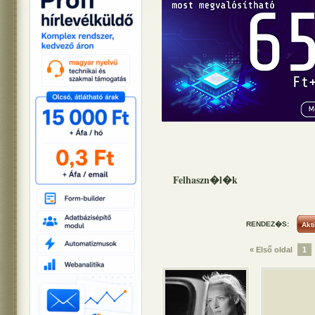
Felhaszn�l�k
RENDEZ�S:
« Első oldal
1