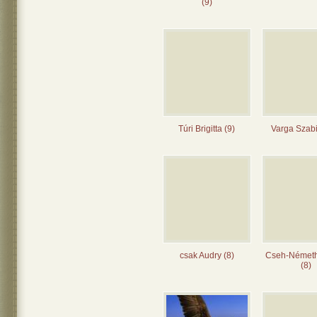
(9)
Túri Brigitta (9)
Varga Szabi
csak Audry (8)
Cseh-Német
(8)