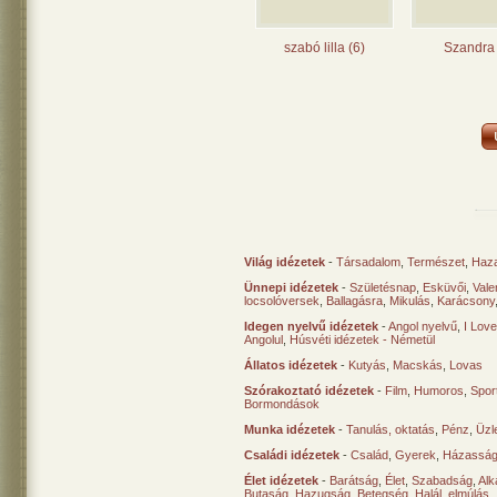
szabó lilla (6)
Szandra 
Világ idézetek
-
Társadalom
,
Természet
,
Haz
Ünnepi idézetek
-
Születésnap
,
Esküvői
,
Vale
locsolóversek
,
Ballagásra
,
Mikulás
,
Karácsony
Idegen nyelvű idézetek
-
Angol nyelvű
,
I Lov
Angolul
,
Húsvéti idézetek - Németül
Állatos idézetek
-
Kutyás
,
Macskás
,
Lovas
Szórakoztató idézetek
-
Film
,
Humoros
,
Spor
Bormondások
Munka idézetek
-
Tanulás, oktatás
,
Pénz
,
Üzle
Családi idézetek
-
Család
,
Gyerek
,
Házasság
Élet idézetek
-
Barátság
,
Élet
,
Szabadság
,
Al
Butaság
,
Hazugság
,
Betegség
,
Halál, elmúlás