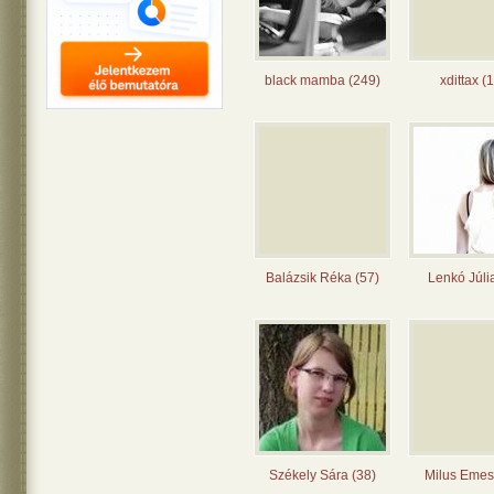
black mamba (249)
xdittax (
Balázsik Réka (57)
Lenkó Júli
Székely Sára (38)
Milus Emes