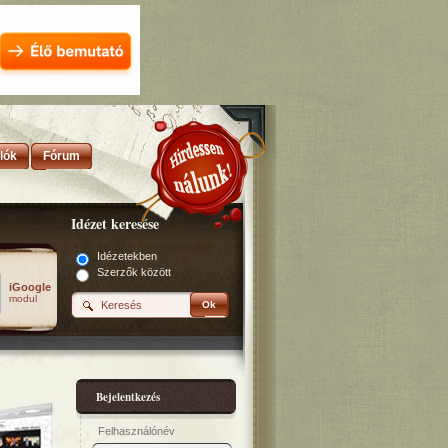
lók
Fórum
Idézet keresése
Idézetekben
Szerzők között
iGoogle
modul
Ok
Bejelentkezés
Felhasználónév