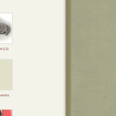
t (13)
xandra