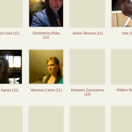
yi Lívia (11)
Görömböly Réka
Janka Sikovna (11)
mia (1
(11)
 Ágnes (11)
Vanessa Caine (11)
Klemenc Zsuzsanna
Pöttöm P
(10)