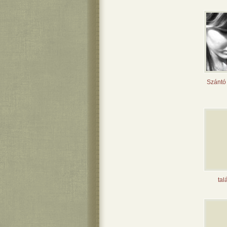
Szántó 
tal