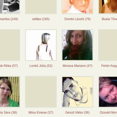
 mamba (249)
xdittax (185)
Dombi László (76)
Budai Tím
ik Réka (57)
Lenkó Júlia (52)
Morava Mariann (47)
Fehér Angy
ly Sára (38)
Milus Emese (37)
Geiszt Viktor (36)
Ozsvárt Mon