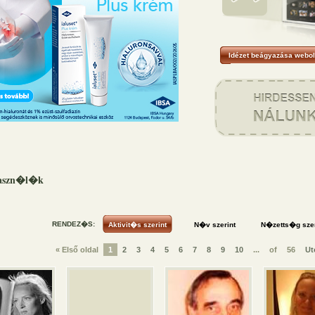
Idézet beágyazása webol
haszn�l�k
RENDEZ�S:
« Első oldal
1
2
3
4
5
6
7
8
9
10
...
of
56
Ut