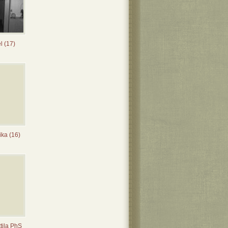
l (17)
ka (16)
tila PhS