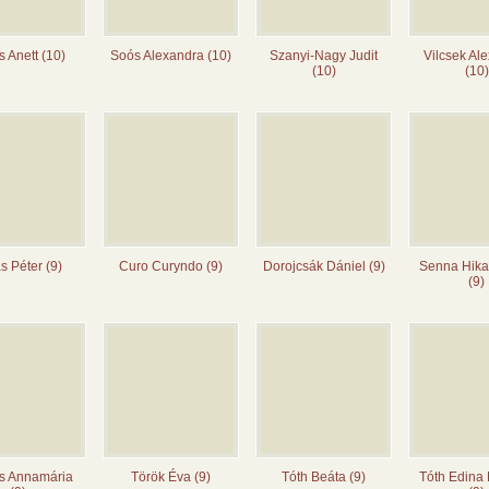
s Anett (10)
Soós Alexandra (10)
Szanyi-Nagy Judit
Vilcsek Al
(10)
(10)
s Péter (9)
Curo Curyndo (9)
Dorojcsák Dániel (9)
Senna Hika
(9)
s Annamária
Török Éva (9)
Tóth Beáta (9)
Tóth Edina