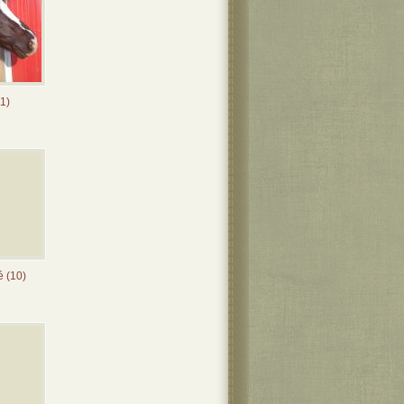
1)
é (10)