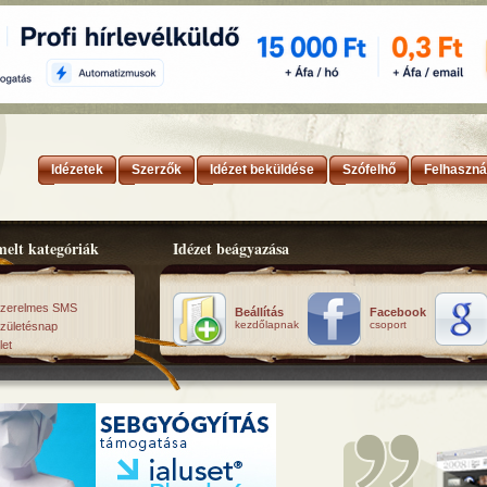
Idézetek
Szerzők
Idézet beküldése
Szófelhő
Felhaszná
elt kategóriák
Idézet beágyazása
zerelmes SMS
Beállítás
Facebook
kezdőlapnak
csoport
zületésnap
let