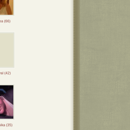
ea (66)
al (42)
ika (35)