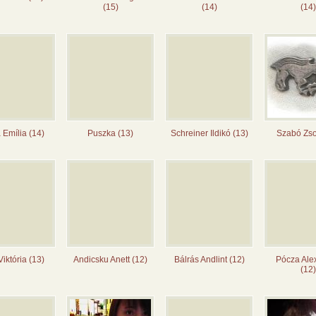
(15)
(14)
(14)
 Emília (14)
Puszka (13)
Schreiner Ildikó (13)
Szabó Zsol
Viktória (13)
Andicsku Anett (12)
Bálrás Andlint (12)
Pócza Ale
(12)