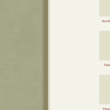
Bozsik
Pata
Pápai