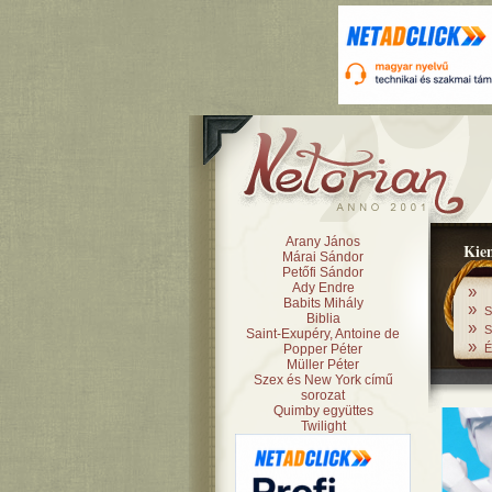
Arany János
Kiem
Márai Sándor
Petőfi Sándor
Ady Endre
»
Babits Mihály
»
S
Biblia
»
S
Saint-Exupéry, Antoine de
»
Popper Péter
É
Müller Péter
Szex és New York című
sorozat
Quimby együttes
Twilight