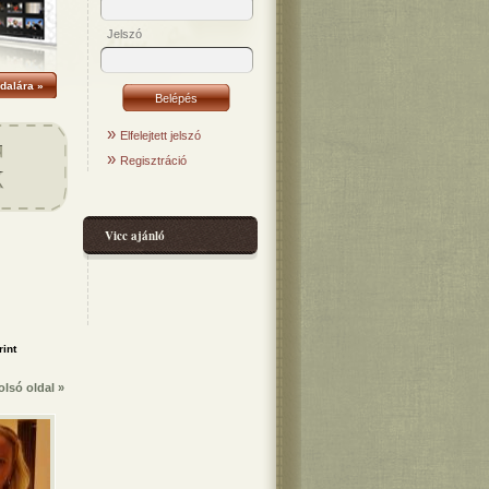
Jelszó
dalára »
»
Elfelejtett jelszó
»
Regisztráció
Vicc ajánló
olsó oldal »