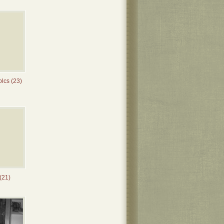
lcs (23)
(21)