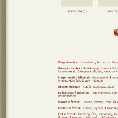
szabó lilla (6)
Szandra 
Világ idézetek
-
Társadalom
,
Természet
,
Haz
Ünnepi idézetek
-
Születésnap
,
Esküvői
,
Vale
locsolóversek
,
Ballagásra
,
Mikulás
,
Karácsony
Idegen nyelvű idézetek
-
Angol nyelvű
,
I Lov
Angolul
,
Húsvéti idézetek - Németül
Állatos idézetek
-
Kutyás
,
Macskás
,
Lovas
Szórakoztató idézetek
-
Film
,
Humoros
,
Spor
Bormondások
Munka idézetek
-
Tanulás, oktatás
,
Pénz
,
Üzle
Családi idézetek
-
Család
,
Gyerek
,
Házasság
Élet idézetek
-
Barátság
,
Élet
,
Szabadság
,
Al
Butaság
,
Hazugság
,
Betegség
,
Halál, elmúlás