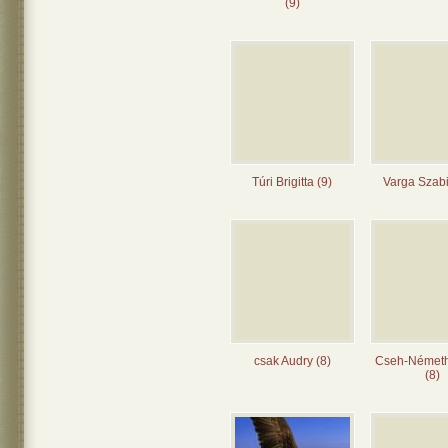
(9)
Túri Brigitta (9)
Varga Szabi
csak Audry (8)
Cseh-Német
(8)