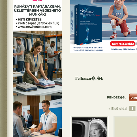
Felhaszn�l�k
RENDEZ�S:
« Első oldal
1