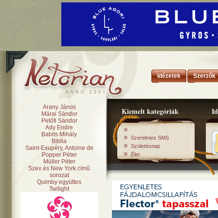
Idézetek
Szerzők
Arany János
Kiemelt kategóriák
Id
Márai Sándor
Petőfi Sándor
Ady Endre
»
Babits Mihály
»
Szerelmes SMS
Biblia
»
Születésnap
Saint-Exupéry, Antoine de
»
Popper Péter
Élet
Müller Péter
Szex és New York című
sorozat
Quimby együttes
Twilight