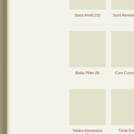
Sipos Anett (10)
Soós Alexand
Botás Péter (9)
Curo Curyn
Takács Annamária
Török Éva