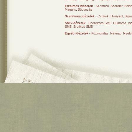
Érzelmes idézetek
-
Szomorú
,
Szeretet
,
Bold
Magány
,
Búcsúzás
Szerelmes idézetek
-
Csókok
,
Hiányzol
,
Bajo
SMS idézetek
-
Szerelmes SMS
,
Humoros, vi
SMS
,
Erotikus SMS
Egyéb idézetek
-
Közmondás
,
Névnap
,
Nyelv