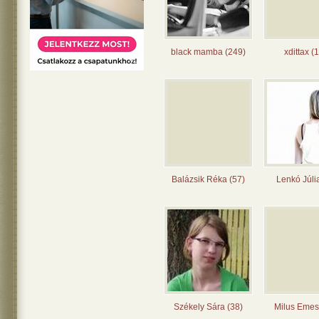
black mamba (249)
xdittax (
Balázsik Réka (57)
Lenkó Júli
Székely Sára (38)
Milus Emes