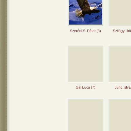
Szeréni S. Péter (8)
Szilágyi Ild
Gál Luca (7)
Jung Istvá