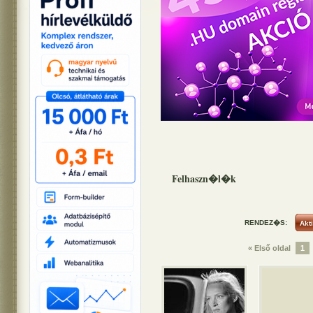
Felhaszn�l�k
RENDEZ�S:
« Első oldal
1