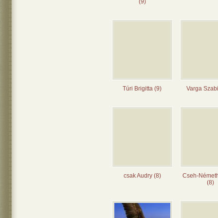
(9)
Túri Brigitta (9)
Varga Szabi
csak Audry (8)
Cseh-Német
(8)