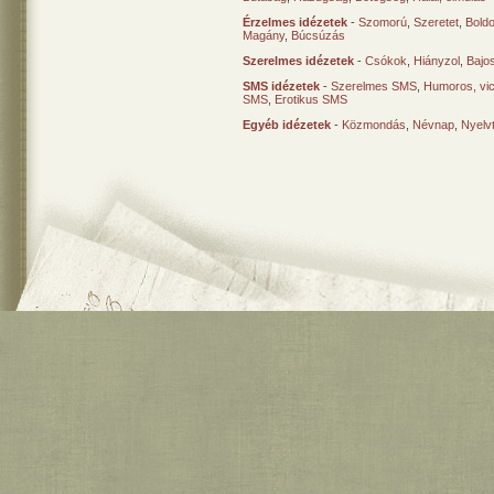
Érzelmes idézetek
-
Szomorú
,
Szeretet
,
Bold
Magány
,
Búcsúzás
Szerelmes idézetek
-
Csókok
,
Hiányzol
,
Bajo
SMS idézetek
-
Szerelmes SMS
,
Humoros, vi
SMS
,
Erotikus SMS
Egyéb idézetek
-
Közmondás
,
Névnap
,
Nyelv