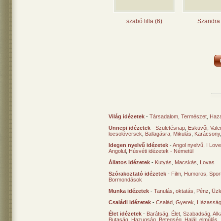
szabó lilla (6)
Szandra 
Világ idézetek
-
Társadalom
,
Természet
,
Haz
Ünnepi idézetek
-
Születésnap
,
Esküvői
,
Vale
locsolóversek
,
Ballagásra
,
Mikulás
,
Karácsony
Idegen nyelvű idézetek
-
Angol nyelvű
,
I Lov
Angolul
,
Húsvéti idézetek - Németül
Állatos idézetek
-
Kutyás
,
Macskás
,
Lovas
Szórakoztató idézetek
-
Film
,
Humoros
,
Spor
Bormondások
Munka idézetek
-
Tanulás, oktatás
,
Pénz
,
Üzle
Családi idézetek
-
Család
,
Gyerek
,
Házasság
Élet idézetek
-
Barátság
,
Élet
,
Szabadság
,
Al
Butaság
,
Hazugság
,
Betegség
,
Halál, elmúlás