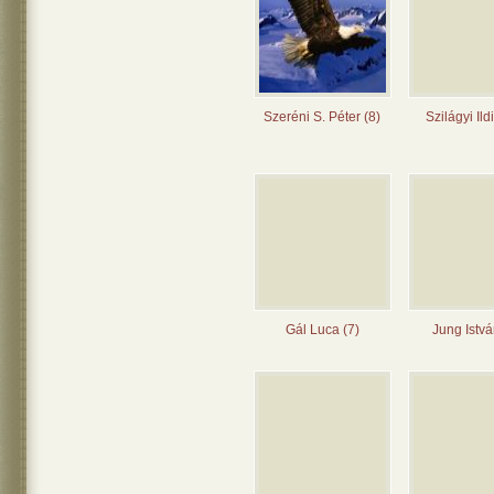
Szeréni S. Péter (8)
Szilágyi Ild
Gál Luca (7)
Jung Istvá