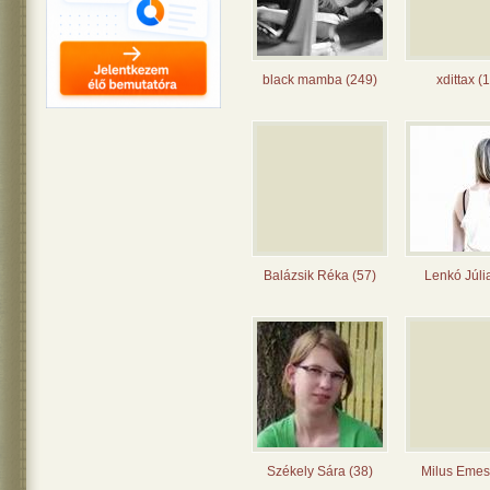
black mamba (249)
xdittax (
Balázsik Réka (57)
Lenkó Júli
Székely Sára (38)
Milus Emes