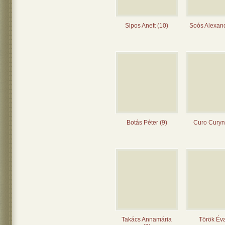
Sipos Anett (10)
Soós Alexand
Botás Péter (9)
Curo Curyn
Takács Annamária
Török Éva