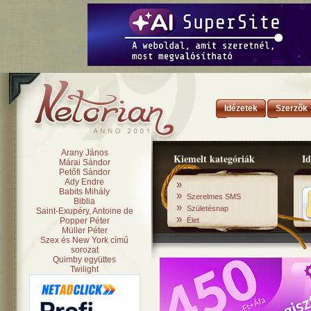
Idézetek
Szerzők
Arany János
Kiemelt kategóriák
Id
Márai Sándor
Petőfi Sándor
Ady Endre
»
Babits Mihály
»
Szerelmes SMS
Biblia
»
Születésnap
Saint-Exupéry, Antoine de
»
Popper Péter
Élet
Müller Péter
Szex és New York című
sorozat
Quimby együttes
Twilight