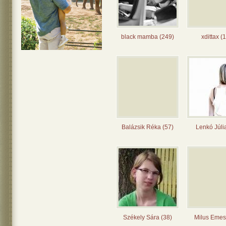
black mamba (249)
xdittax (
Balázsik Réka (57)
Lenkó Júli
Székely Sára (38)
Milus Emes