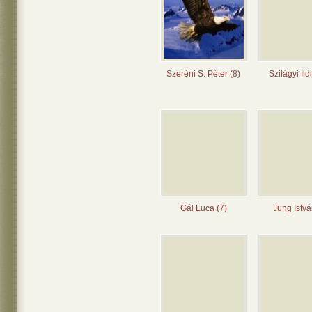
Szeréni S. Péter (8)
Szilágyi Ild
Gál Luca (7)
Jung Istvá