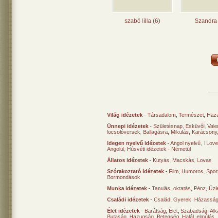
szabó lilla (6)
Szandra 
Világ idézetek
-
Társadalom
,
Természet
,
Haz
Ünnepi idézetek
-
Születésnap
,
Esküvői
,
Vale
locsolóversek
,
Ballagásra
,
Mikulás
,
Karácsony
Idegen nyelvű idézetek
-
Angol nyelvű
,
I Lov
Angolul
,
Húsvéti idézetek - Németül
Állatos idézetek
-
Kutyás
,
Macskás
,
Lovas
Szórakoztató idézetek
-
Film
,
Humoros
,
Spor
Bormondások
Munka idézetek
-
Tanulás, oktatás
,
Pénz
,
Üzle
Családi idézetek
-
Család
,
Gyerek
,
Házasság
Élet idézetek
-
Barátság
,
Élet
,
Szabadság
,
Al
Butaság
,
Hazugság
,
Betegség
,
Halál, elmúlás