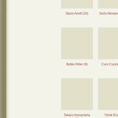
Sipos Anett (10)
Soós Alexand
Botás Péter (9)
Curo Curyn
Takács Annamária
Török Éva