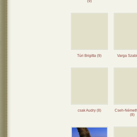
(9)
Túri Brigitta (9)
Varga Szabi
csak Audry (8)
Cseh-Német
(8)