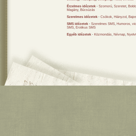
Érzelmes idézetek
-
Szomorú
,
Szeretet
,
Bold
Magány
,
Búcsúzás
Szerelmes idézetek
-
Csókok
,
Hiányzol
,
Bajo
SMS idézetek
-
Szerelmes SMS
,
Humoros, vi
SMS
,
Erotikus SMS
Egyéb idézetek
-
Közmondás
,
Névnap
,
Nyelv