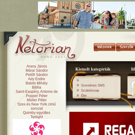
Idézetek
Szerzők
Arany János
Kiemelt kategóriák
Id
Márai Sándor
Petőfi Sándor
Ady Endre
»
Babits Mihály
»
Szerelmes SMS
Biblia
»
Születésnap
Saint-Exupéry, Antoine de
»
Popper Péter
Élet
Müller Péter
Szex és New York című
sorozat
Quimby együttes
Twilight