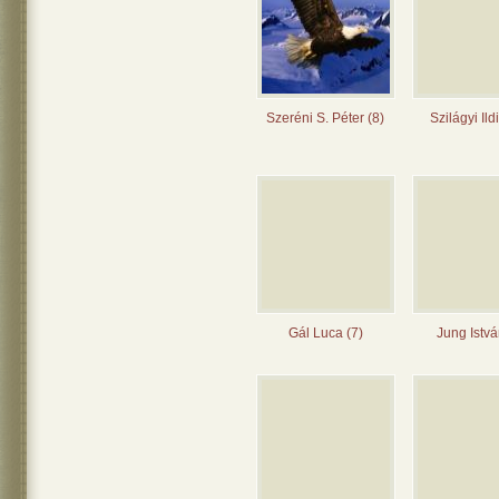
Szeréni S. Péter (8)
Szilágyi Ild
Gál Luca (7)
Jung Istvá