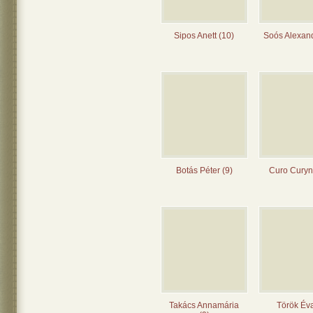
Sipos Anett (10)
Soós Alexand
Botás Péter (9)
Curo Curyn
Takács Annamária
Török Éva