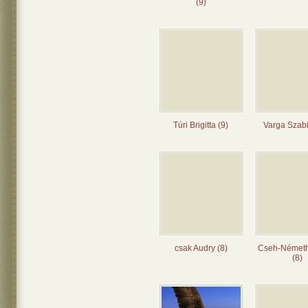
(9)
Túri Brigitta (9)
Varga Szabi
csak Audry (8)
Cseh-Német
(8)