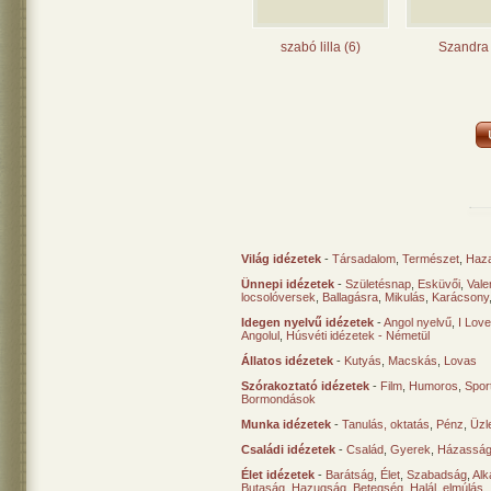
szabó lilla (6)
Szandra 
Világ idézetek
-
Társadalom
,
Természet
,
Haz
Ünnepi idézetek
-
Születésnap
,
Esküvői
,
Vale
locsolóversek
,
Ballagásra
,
Mikulás
,
Karácsony
Idegen nyelvű idézetek
-
Angol nyelvű
,
I Lov
Angolul
,
Húsvéti idézetek - Németül
Állatos idézetek
-
Kutyás
,
Macskás
,
Lovas
Szórakoztató idézetek
-
Film
,
Humoros
,
Spor
Bormondások
Munka idézetek
-
Tanulás, oktatás
,
Pénz
,
Üzle
Családi idézetek
-
Család
,
Gyerek
,
Házasság
Élet idézetek
-
Barátság
,
Élet
,
Szabadság
,
Al
Butaság
,
Hazugság
,
Betegség
,
Halál, elmúlás