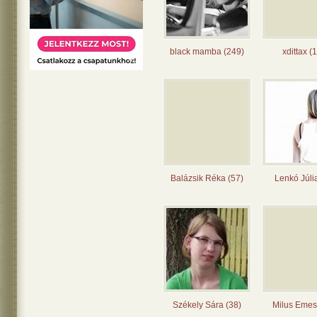
black mamba (249)
xdittax (
Balázsik Réka (57)
Lenkó Júli
Székely Sára (38)
Milus Emes