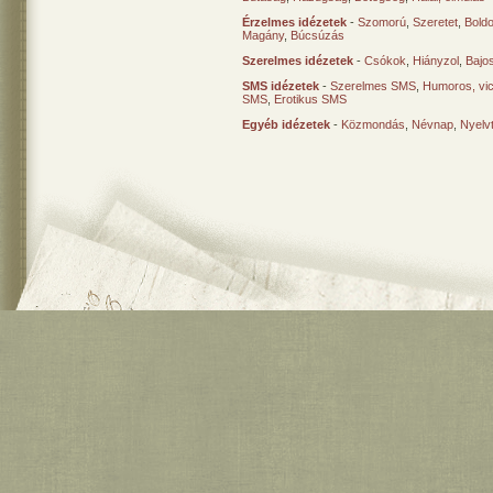
Érzelmes idézetek
-
Szomorú
,
Szeretet
,
Bold
Magány
,
Búcsúzás
Szerelmes idézetek
-
Csókok
,
Hiányzol
,
Bajo
SMS idézetek
-
Szerelmes SMS
,
Humoros, vi
SMS
,
Erotikus SMS
Egyéb idézetek
-
Közmondás
,
Névnap
,
Nyelv