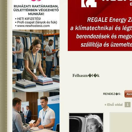
Felhaszn�l�k
RENDEZ�S:
« Első oldal
1