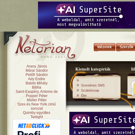
Idézetek
Szerzők
Arany János
Kiemelt kategóriák
Id
Márai Sándor
Petőfi Sándor
Ady Endre
»
Babits Mihály
»
Szerelmes SMS
Biblia
»
Születésnap
Saint-Exupéry, Antoine de
»
Popper Péter
Élet
Müller Péter
Szex és New York című
sorozat
Quimby együttes
Twilight