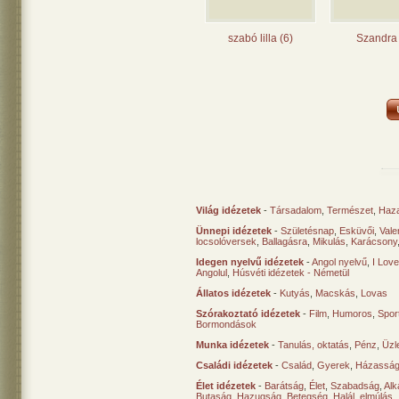
szabó lilla (6)
Szandra 
Világ idézetek
-
Társadalom
,
Természet
,
Haz
Ünnepi idézetek
-
Születésnap
,
Esküvői
,
Vale
locsolóversek
,
Ballagásra
,
Mikulás
,
Karácsony
Idegen nyelvű idézetek
-
Angol nyelvű
,
I Lov
Angolul
,
Húsvéti idézetek - Németül
Állatos idézetek
-
Kutyás
,
Macskás
,
Lovas
Szórakoztató idézetek
-
Film
,
Humoros
,
Spor
Bormondások
Munka idézetek
-
Tanulás, oktatás
,
Pénz
,
Üzle
Családi idézetek
-
Család
,
Gyerek
,
Házasság
Élet idézetek
-
Barátság
,
Élet
,
Szabadság
,
Al
Butaság
,
Hazugság
,
Betegség
,
Halál, elmúlás