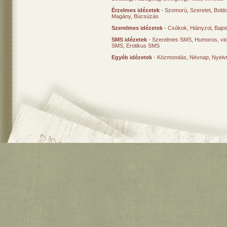
Érzelmes idézetek
-
Szomorú
,
Szeretet
,
Bold
Magány
,
Búcsúzás
Szerelmes idézetek
-
Csókok
,
Hiányzol
,
Bajo
SMS idézetek
-
Szerelmes SMS
,
Humoros, vi
SMS
,
Erotikus SMS
Egyéb idézetek
-
Közmondás
,
Névnap
,
Nyelv