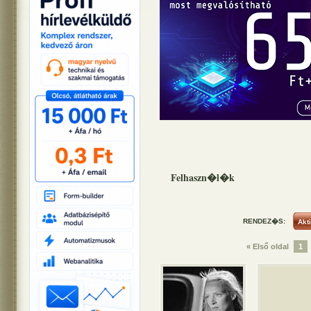
Felhaszn�l�k
RENDEZ�S:
« Első oldal
1