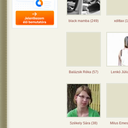
black mamba (249)
xdittax (
Balázsik Réka (57)
Lenkó Júli
Székely Sára (38)
Milus Emes