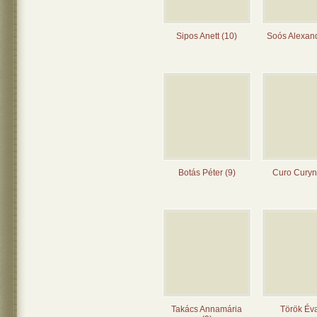
Sipos Anett (10)
Soós Alexand
Botás Péter (9)
Curo Curyn
Takács Annamária
Török Éva