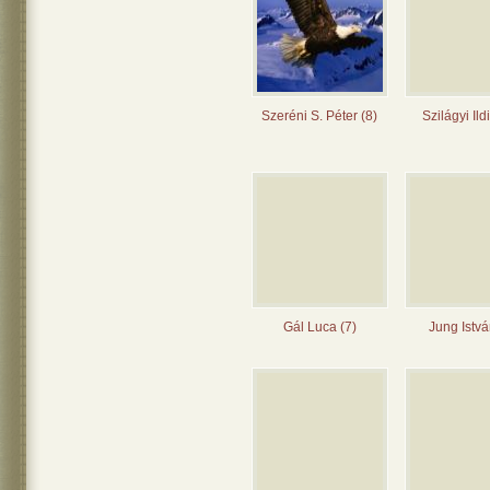
Szeréni S. Péter (8)
Szilágyi Ild
Gál Luca (7)
Jung Istvá