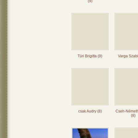
(9)
Túri Brigitta (9)
Varga Szabi
csak Audry (8)
Cseh-Német
(8)