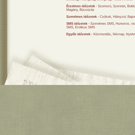
Érzelmes idézetek
-
Szomorú
,
Szeretet
,
Bold
Magány
,
Búcsúzás
Szerelmes idézetek
-
Csókok
,
Hiányzol
,
Bajo
SMS idézetek
-
Szerelmes SMS
,
Humoros, vi
SMS
,
Erotikus SMS
Egyéb idézetek
-
Közmondás
,
Névnap
,
Nyelv