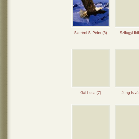
Szeréni S. Péter (8)
Szilágyi Ild
Gál Luca (7)
Jung Istvá