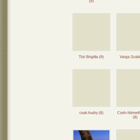
(9)
Túri Brigitta (9)
Varga Szabi
csak Audry (8)
Cseh-Német
(8)