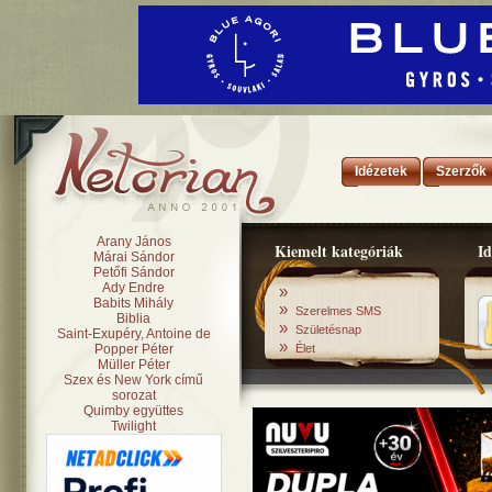
Idézetek
Szerzők
Arany János
Kiemelt kategóriák
Id
Márai Sándor
Petőfi Sándor
Ady Endre
»
Babits Mihály
»
Szerelmes SMS
Biblia
»
Születésnap
Saint-Exupéry, Antoine de
»
Popper Péter
Élet
Müller Péter
Szex és New York című
sorozat
Quimby együttes
Twilight