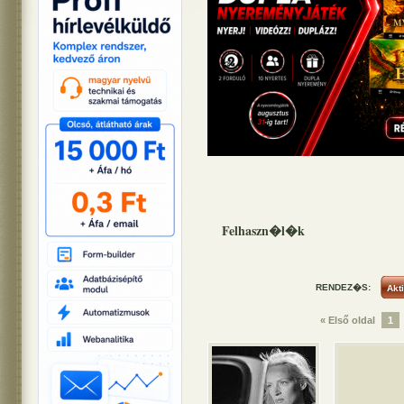
Felhaszn�l�k
RENDEZ�S:
« Első oldal
1