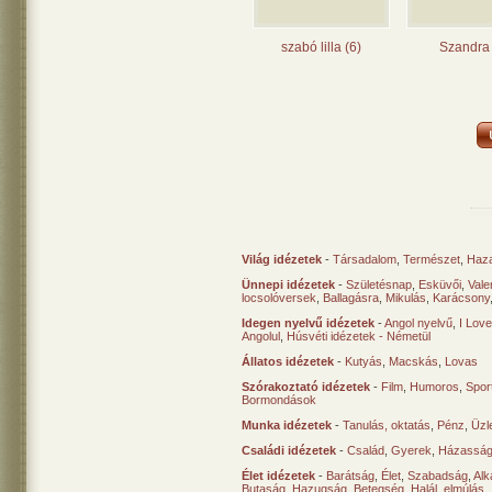
szabó lilla (6)
Szandra 
Világ idézetek
-
Társadalom
,
Természet
,
Haz
Ünnepi idézetek
-
Születésnap
,
Esküvői
,
Vale
locsolóversek
,
Ballagásra
,
Mikulás
,
Karácsony
Idegen nyelvű idézetek
-
Angol nyelvű
,
I Lov
Angolul
,
Húsvéti idézetek - Németül
Állatos idézetek
-
Kutyás
,
Macskás
,
Lovas
Szórakoztató idézetek
-
Film
,
Humoros
,
Spor
Bormondások
Munka idézetek
-
Tanulás, oktatás
,
Pénz
,
Üzle
Családi idézetek
-
Család
,
Gyerek
,
Házasság
Élet idézetek
-
Barátság
,
Élet
,
Szabadság
,
Al
Butaság
,
Hazugság
,
Betegség
,
Halál, elmúlás