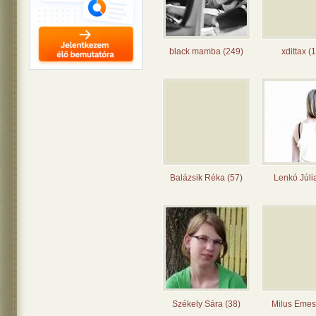
black mamba (249)
xdittax (
Balázsik Réka (57)
Lenkó Júli
Székely Sára (38)
Milus Emes