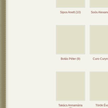
Sipos Anett (10)
Soós Alexand
Botás Péter (9)
Curo Curyn
Takács Annamária
Török Éva