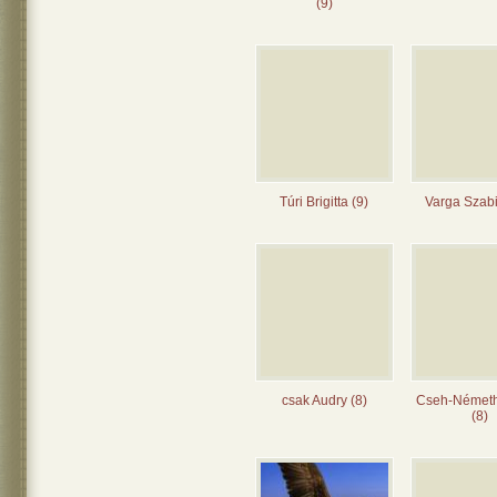
(9)
Túri Brigitta (9)
Varga Szabi
csak Audry (8)
Cseh-Német
(8)