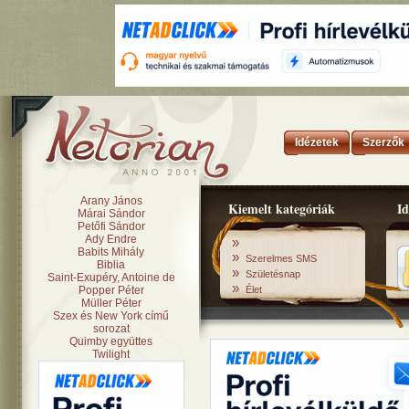
Idézetek
Szerzők
Arany János
Kiemelt kategóriák
Id
Márai Sándor
Petőfi Sándor
Ady Endre
»
Babits Mihály
»
Szerelmes SMS
Biblia
»
Születésnap
Saint-Exupéry, Antoine de
»
Popper Péter
Élet
Müller Péter
Szex és New York című
sorozat
Quimby együttes
Twilight