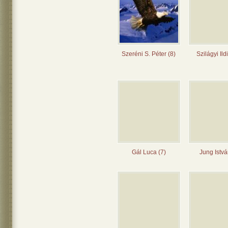
Szeréni S. Péter (8)
Szilágyi Ild
Gál Luca (7)
Jung Istvá