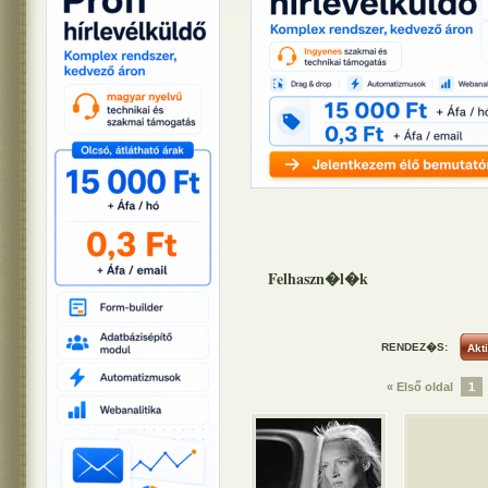
Felhaszn�l�k
RENDEZ�S:
« Első oldal
1