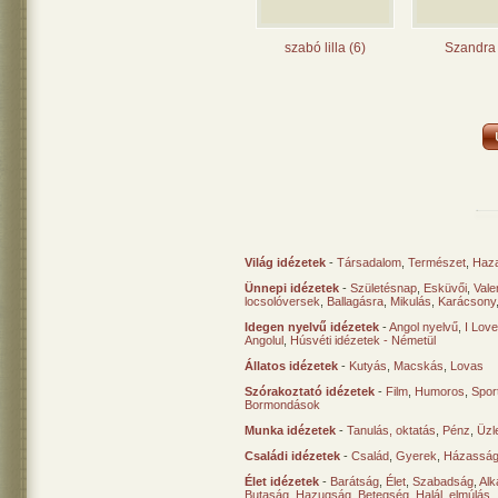
szabó lilla (6)
Szandra 
Világ idézetek
-
Társadalom
,
Természet
,
Haz
Ünnepi idézetek
-
Születésnap
,
Esküvői
,
Vale
locsolóversek
,
Ballagásra
,
Mikulás
,
Karácsony
Idegen nyelvű idézetek
-
Angol nyelvű
,
I Lov
Angolul
,
Húsvéti idézetek - Németül
Állatos idézetek
-
Kutyás
,
Macskás
,
Lovas
Szórakoztató idézetek
-
Film
,
Humoros
,
Spor
Bormondások
Munka idézetek
-
Tanulás, oktatás
,
Pénz
,
Üzle
Családi idézetek
-
Család
,
Gyerek
,
Házasság
Élet idézetek
-
Barátság
,
Élet
,
Szabadság
,
Al
Butaság
,
Hazugság
,
Betegség
,
Halál, elmúlás