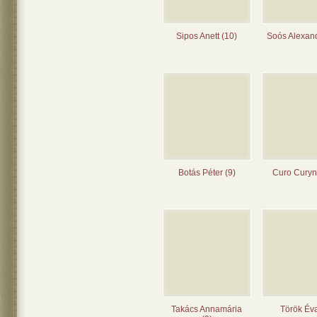
Sipos Anett (10)
Soós Alexand
Botás Péter (9)
Curo Curyn
Takács Annamária
Török Éva