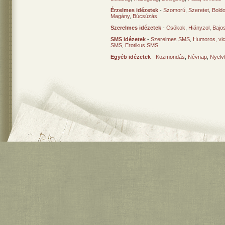
Érzelmes idézetek
-
Szomorú
,
Szeretet
,
Bold
Magány
,
Búcsúzás
Szerelmes idézetek
-
Csókok
,
Hiányzol
,
Bajo
SMS idézetek
-
Szerelmes SMS
,
Humoros, vi
SMS
,
Erotikus SMS
Egyéb idézetek
-
Közmondás
,
Névnap
,
Nyelv