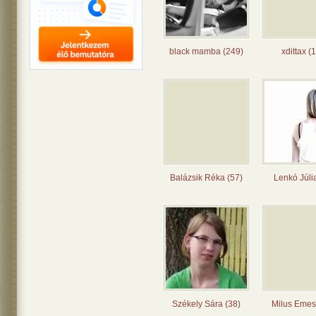
black mamba (249)
xdittax (
Balázsik Réka (57)
Lenkó Júli
Székely Sára (38)
Milus Emes