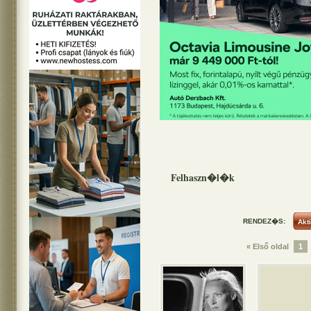
Felhaszn�l�k
RENDEZ�S:
« Első oldal
1