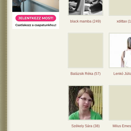
black mamba (249)
xdittax (
Balázsik Réka (57)
Lenkó Júli
Székely Sára (38)
Milus Emes