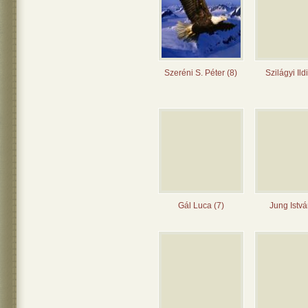
Szeréni S. Péter (8)
Szilágyi Ild
Gál Luca (7)
Jung Istvá