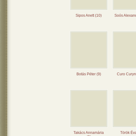
Sipos Anett (10)
Soós Alexand
Botás Péter (9)
Curo Curyn
Takács Annamária
Török Éva