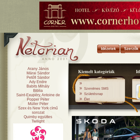
Idézetek
Szerzők
Arany János
Kiemelt kategóriák
Id
Márai Sándor
Petőfi Sándor
Ady Endre
»
Babits Mihály
»
Szerelmes SMS
Biblia
»
Születésnap
Saint-Exupéry, Antoine de
»
Popper Péter
Élet
Müller Péter
Szex és New York című
sorozat
Quimby együttes
Twilight