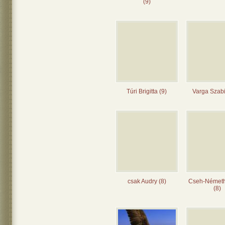
(9)
Túri Brigitta (9)
Varga Szabi
csak Audry (8)
Cseh-Német
(8)