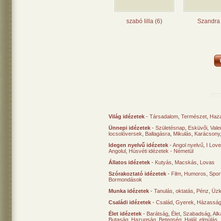
szabó lilla (6)
Szandra 
Világ idézetek
-
Társadalom
,
Természet
,
Haz
Ünnepi idézetek
-
Születésnap
,
Esküvői
,
Vale
locsolóversek
,
Ballagásra
,
Mikulás
,
Karácsony
Idegen nyelvű idézetek
-
Angol nyelvű
,
I Lov
Angolul
,
Húsvéti idézetek - Németül
Állatos idézetek
-
Kutyás
,
Macskás
,
Lovas
Szórakoztató idézetek
-
Film
,
Humoros
,
Spor
Bormondások
Munka idézetek
-
Tanulás, oktatás
,
Pénz
,
Üzle
Családi idézetek
-
Család
,
Gyerek
,
Házasság
Élet idézetek
-
Barátság
,
Élet
,
Szabadság
,
Al
Butaság
,
Hazugság
,
Betegség
,
Halál, elmúlás