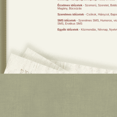
Érzelmes idézetek
-
Szomorú
,
Szeretet
,
Bold
Magány
,
Búcsúzás
Szerelmes idézetek
-
Csókok
,
Hiányzol
,
Bajo
SMS idézetek
-
Szerelmes SMS
,
Humoros, vi
SMS
,
Erotikus SMS
Egyéb idézetek
-
Közmondás
,
Névnap
,
Nyelv