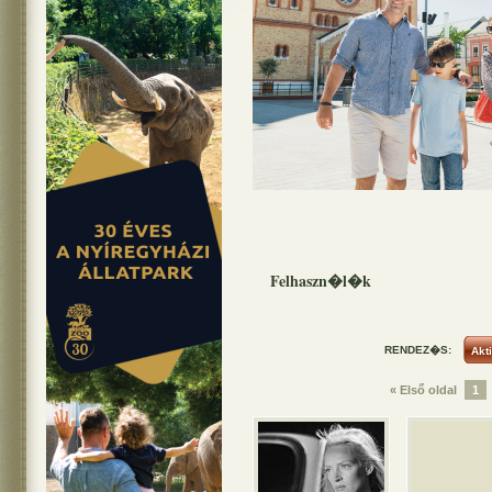
Felhaszn�l�k
RENDEZ�S:
« Első oldal
1