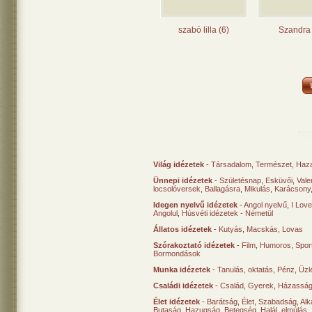
szabó lilla (6)
Szandra 
Világ idézetek
-
Társadalom
,
Természet
,
Haz
Ünnepi idézetek
-
Születésnap
,
Esküvői
,
Vale
locsolóversek
,
Ballagásra
,
Mikulás
,
Karácsony
Idegen nyelvű idézetek
-
Angol nyelvű
,
I Lov
Angolul
,
Húsvéti idézetek - Németül
Állatos idézetek
-
Kutyás
,
Macskás
,
Lovas
Szórakoztató idézetek
-
Film
,
Humoros
,
Spor
Bormondások
Munka idézetek
-
Tanulás, oktatás
,
Pénz
,
Üzle
Családi idézetek
-
Család
,
Gyerek
,
Házasság
Élet idézetek
-
Barátság
,
Élet
,
Szabadság
,
Al
Butaság
,
Hazugság
,
Betegség
,
Halál, elmúlás