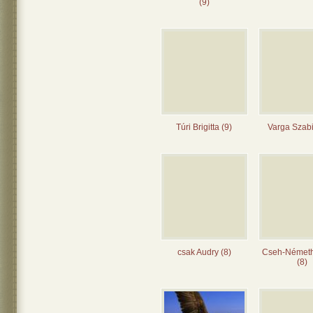
(9)
Túri Brigitta (9)
Varga Szabi
csak Audry (8)
Cseh-Német
(8)