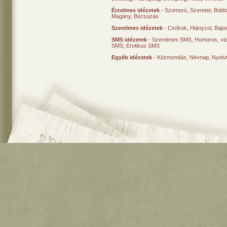
Érzelmes idézetek
-
Szomorú
,
Szeretet
,
Bold
Magány
,
Búcsúzás
Szerelmes idézetek
-
Csókok
,
Hiányzol
,
Bajo
SMS idézetek
-
Szerelmes SMS
,
Humoros, vi
SMS
,
Erotikus SMS
Egyéb idézetek
-
Közmondás
,
Névnap
,
Nyelv