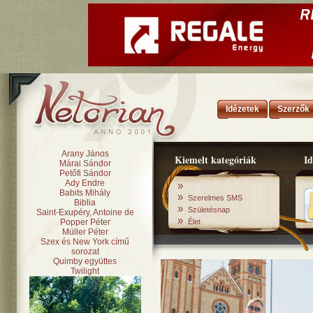
Idézetek
Szerzők
Arany János
Kiemelt kategóriák
Id
Márai Sándor
Petőfi Sándor
Ady Endre
»
Babits Mihály
»
Szerelmes SMS
Biblia
»
Születésnap
Saint-Exupéry, Antoine de
»
Popper Péter
Élet
Müller Péter
Szex és New York című
sorozat
Quimby együttes
Twilight