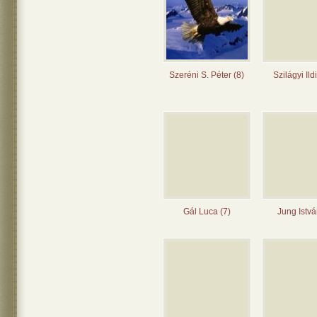
Szeréni S. Péter (8)
Szilágyi Ild
Gál Luca (7)
Jung Istvá