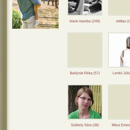
black mamba (249)
xdittax (
Balázsik Réka (57)
Lenkó Júli
Székely Sára (38)
Milus Emes