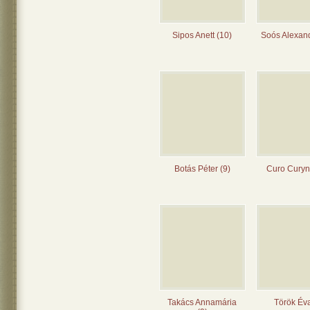
Sipos Anett (10)
Soós Alexand
Botás Péter (9)
Curo Curyn
Takács Annamária
Török Éva