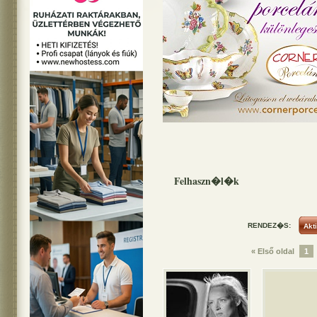
Felhaszn�l�k
RENDEZ�S:
« Első oldal
1