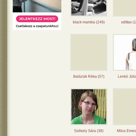
black mamba (249)
xdittax (
Balázsik Réka (57)
Lenkó Júli
Székely Sára (38)
Milus Emes