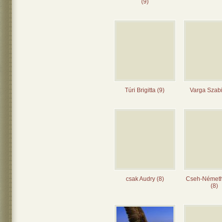
(9)
Túri Brigitta (9)
Varga Szabi
csak Audry (8)
Cseh-Német
(8)