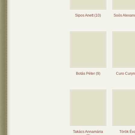
Sipos Anett (10)
Soós Alexand
Botás Péter (9)
Curo Curyn
Takács Annamária
Török Éva