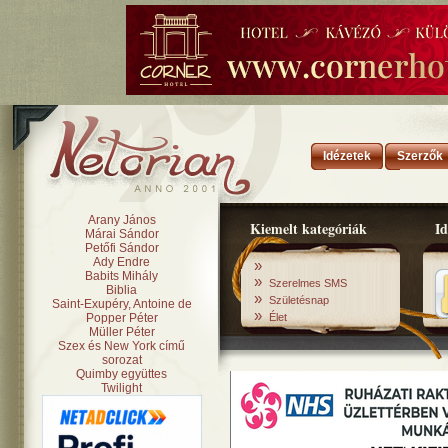
Idézetek
Szerzők
Arany János
Kiemelt kategóriák
Id
Márai Sándor
Petőfi Sándor
Ady Endre
»
Babits Mihály
»
Szerelmes SMS
Biblia
»
Születésnap
Saint-Exupéry, Antoine de
»
Popper Péter
Élet
Müller Péter
Szex és New York című
sorozat
Quimby együttes
Twilight