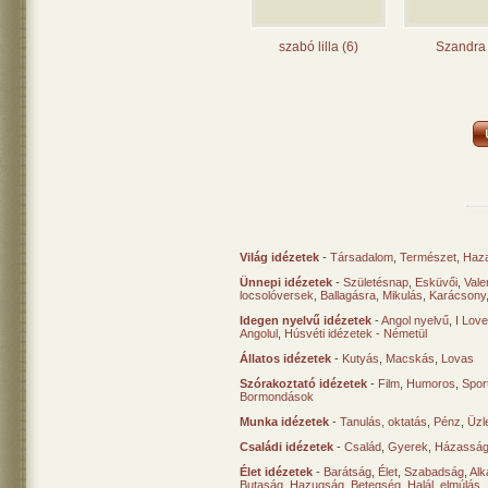
szabó lilla (6)
Szandra 
Világ idézetek
-
Társadalom
,
Természet
,
Haz
Ünnepi idézetek
-
Születésnap
,
Esküvői
,
Vale
locsolóversek
,
Ballagásra
,
Mikulás
,
Karácsony
Idegen nyelvű idézetek
-
Angol nyelvű
,
I Lov
Angolul
,
Húsvéti idézetek - Németül
Állatos idézetek
-
Kutyás
,
Macskás
,
Lovas
Szórakoztató idézetek
-
Film
,
Humoros
,
Spor
Bormondások
Munka idézetek
-
Tanulás, oktatás
,
Pénz
,
Üzle
Családi idézetek
-
Család
,
Gyerek
,
Házasság
Élet idézetek
-
Barátság
,
Élet
,
Szabadság
,
Al
Butaság
,
Hazugság
,
Betegség
,
Halál, elmúlás