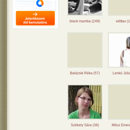
black mamba (249)
xdittax (
Balázsik Réka (57)
Lenkó Júli
Székely Sára (38)
Milus Emes