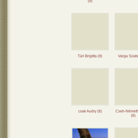
(9)
Túri Brigitta (9)
Varga Szabi
csak Audry (8)
Cseh-Német
(8)