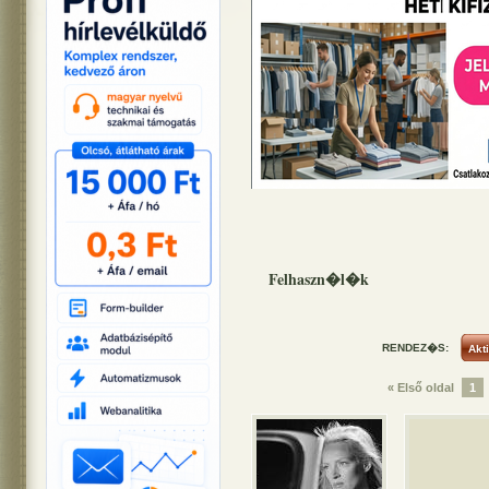
Felhaszn�l�k
RENDEZ�S:
« Első oldal
1