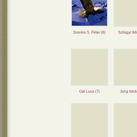
Szeréni S. Péter (8)
Szilágyi Ild
Gál Luca (7)
Jung Istvá