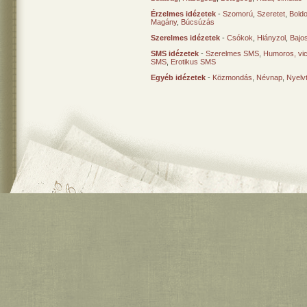
Érzelmes idézetek
-
Szomorú
,
Szeretet
,
Bold
Magány
,
Búcsúzás
Szerelmes idézetek
-
Csókok
,
Hiányzol
,
Bajo
SMS idézetek
-
Szerelmes SMS
,
Humoros, vi
SMS
,
Erotikus SMS
Egyéb idézetek
-
Közmondás
,
Névnap
,
Nyelv