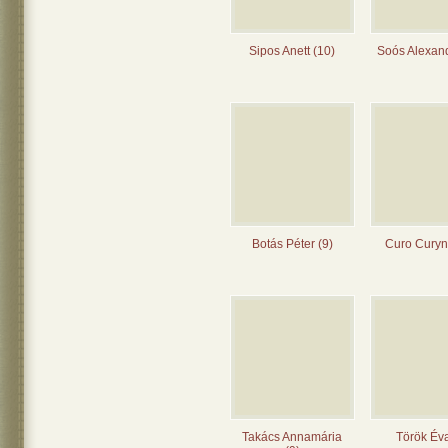
Sipos Anett (10)
Soós Alexand
Botás Péter (9)
Curo Curyn
Takács Annamária
Török Éva