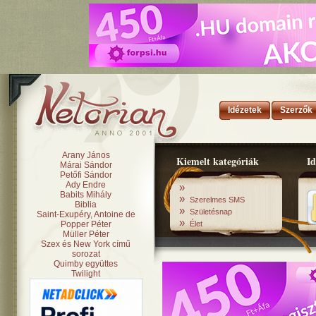
Idézetek
Szerzők
Arany János
Kiemelt kategóriák
Id
Márai Sándor
Petőfi Sándor
Ady Endre
»
Babits Mihály
»
Szerelmes SMS
Biblia
»
Születésnap
Saint-Exupéry, Antoine de
»
Popper Péter
Élet
Müller Péter
Szex és New York című
sorozat
Quimby együttes
Twilight