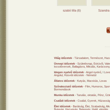
szabó lilla (6)
Szandra 
Világ idézetek
-
Társadalom
,
Természet
,
Haz
Ünnepi idézetek
-
Születésnap
,
Esküvői
,
Vale
locsolóversek
,
Ballagásra
,
Mikulás
,
Karácsony
Idegen nyelvű idézetek
-
Angol nyelvű
,
I Lov
Angolul
,
Húsvéti idézetek - Németül
Állatos idézetek
-
Kutyás
,
Macskás
,
Lovas
Szórakoztató idézetek
-
Film
,
Humoros
,
Spor
Bormondások
Munka idézetek
-
Tanulás, oktatás
,
Pénz
,
Üzle
Családi idézetek
-
Család
,
Gyerek
,
Házasság
Élet idézetek
-
Barátság
,
Élet
,
Szabadság
,
Al
Butaság
,
Hazugság
,
Betegség
,
Halál, elmúlás