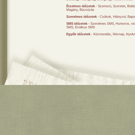
Érzelmes idézetek
-
Szomorú
,
Szeretet
,
Bold
Magány
,
Búcsúzás
Szerelmes idézetek
-
Csókok
,
Hiányzol
,
Bajo
SMS idézetek
-
Szerelmes SMS
,
Humoros, vi
SMS
,
Erotikus SMS
Egyéb idézetek
-
Közmondás
,
Névnap
,
Nyelv