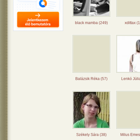
black mamba (249)
xdittax (
Balázsik Réka (57)
Lenkó Júli
Székely Sára (38)
Milus Emes