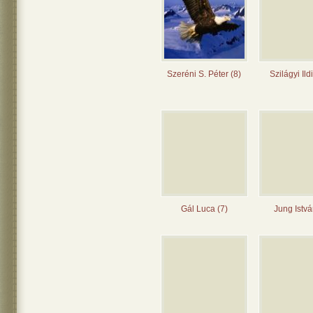
Szeréni S. Péter (8)
Szilágyi Ild
Gál Luca (7)
Jung Istvá