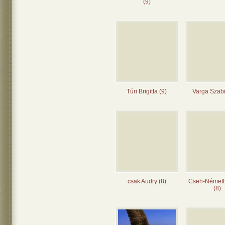
(9)
Túri Brigitta (9)
Varga Szabi
csak Audry (8)
Cseh-Német
(8)