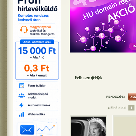
Felhaszn�l�k
RENDEZ�S:
« Első oldal
1