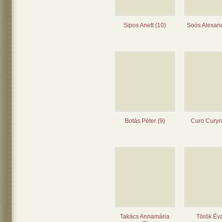
Sipos Anett (10)
Soós Alexand
Botás Péter (9)
Curo Curyn
Takács Annamária
Török Éva