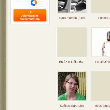
black mamba (249)
xdittax (
Balázsik Réka (57)
Lenkó Júli
Székely Sára (38)
Milus Emes