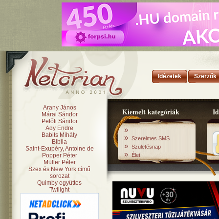
Idézetek
Szerzők
Arany János
Kiemelt kategóriák
Id
Márai Sándor
Petőfi Sándor
Ady Endre
»
Babits Mihály
»
Szerelmes SMS
Biblia
»
Születésnap
Saint-Exupéry, Antoine de
»
Popper Péter
Élet
Müller Péter
Szex és New York című
sorozat
Quimby együttes
Twilight