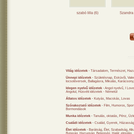
szabó lilla (6)
Szandra 
Világ idézetek
-
Társadalom
,
Természet
,
Haz
Ünnepi idézetek
-
Születésnap
,
Esküvői
,
Vale
locsolóversek
,
Ballagásra
,
Mikulás
,
Karácsony
Idegen nyelvű idézetek
-
Angol nyelvű
,
I Lov
Angolul
,
Húsvéti idézetek - Németül
Állatos idézetek
-
Kutyás
,
Macskás
,
Lovas
Szórakoztató idézetek
-
Film
,
Humoros
,
Spor
Bormondások
Munka idézetek
-
Tanulás, oktatás
,
Pénz
,
Üzle
Családi idézetek
-
Család
,
Gyerek
,
Házasság
Élet idézetek
-
Barátság
,
Élet
,
Szabadság
,
Al
Butaság
,
Hazugság
,
Betegség
,
Halál, elmúlás