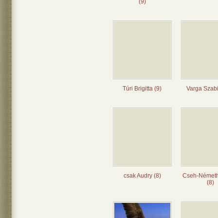
(9)
Túri Brigitta (9)
Varga Szabi
csak Audry (8)
Cseh-Német
(8)