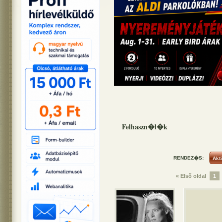
Felhaszn�l�k
RENDEZ�S:
« Első oldal
1