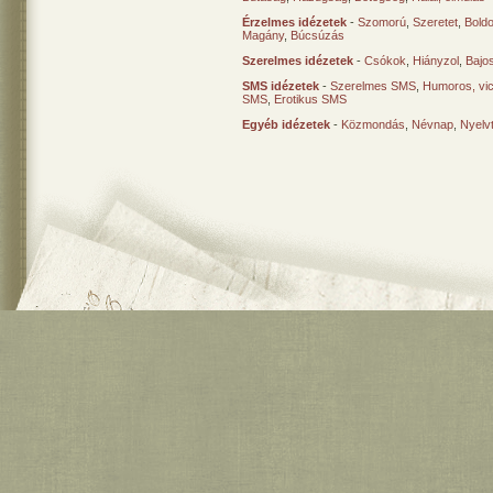
Érzelmes idézetek
-
Szomorú
,
Szeretet
,
Bold
Magány
,
Búcsúzás
Szerelmes idézetek
-
Csókok
,
Hiányzol
,
Bajo
SMS idézetek
-
Szerelmes SMS
,
Humoros, vi
SMS
,
Erotikus SMS
Egyéb idézetek
-
Közmondás
,
Névnap
,
Nyelv