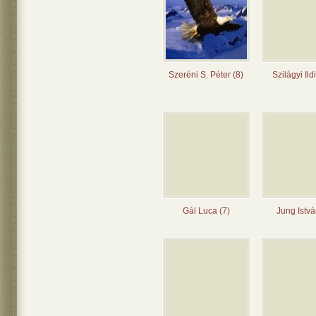
Szeréni S. Péter (8)
Szilágyi Ild
Gál Luca (7)
Jung Istvá