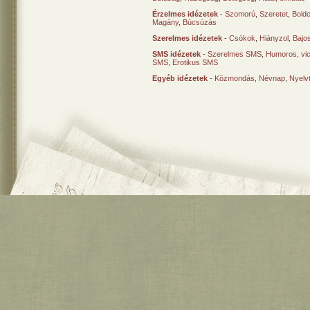
Érzelmes idézetek
-
Szomorú
,
Szeretet
,
Bold
Magány
,
Búcsúzás
Szerelmes idézetek
-
Csókok
,
Hiányzol
,
Bajo
SMS idézetek
-
Szerelmes SMS
,
Humoros, vi
SMS
,
Erotikus SMS
Egyéb idézetek
-
Közmondás
,
Névnap
,
Nyelv