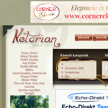
Idézetek
Szerzők
Arany János
Kiemelt kategóriák
Id
Márai Sándor
Petőfi Sándor
Ady Endre
»
Babits Mihály
»
Szerelmes SMS
Biblia
»
Születésnap
Saint-Exupéry, Antoine de
»
Popper Péter
Élet
Müller Péter
Szex és New York című
sorozat
Quimby együttes
Twilight