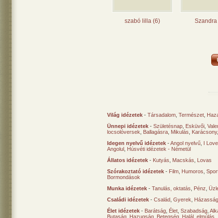
szabó lilla (6)
Szandra 
Világ idézetek
-
Társadalom
,
Természet
,
Haz
Ünnepi idézetek
-
Születésnap
,
Esküvői
,
Vale
locsolóversek
,
Ballagásra
,
Mikulás
,
Karácsony
Idegen nyelvű idézetek
-
Angol nyelvű
,
I Lov
Angolul
,
Húsvéti idézetek - Németül
Állatos idézetek
-
Kutyás
,
Macskás
,
Lovas
Szórakoztató idézetek
-
Film
,
Humoros
,
Spor
Bormondások
Munka idézetek
-
Tanulás, oktatás
,
Pénz
,
Üzle
Családi idézetek
-
Család
,
Gyerek
,
Házasság
Élet idézetek
-
Barátság
,
Élet
,
Szabadság
,
Al
Butaság
,
Hazugság
,
Betegség
,
Halál, elmúlás