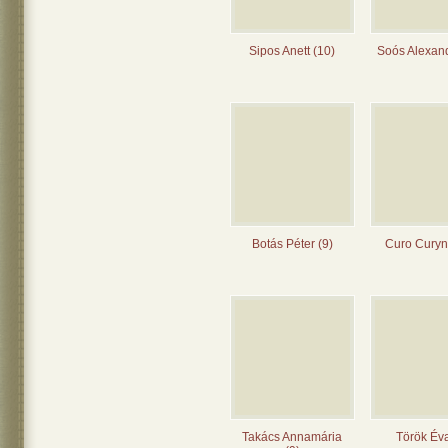
Sipos Anett (10)
Soós Alexand
Botás Péter (9)
Curo Curyn
Takács Annamária
Török Éva