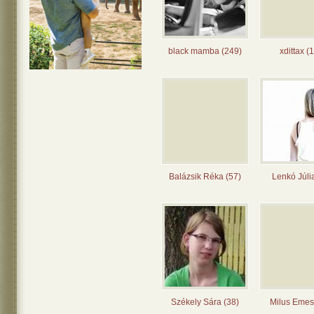
black mamba (249)
xdittax (
Balázsik Réka (57)
Lenkó Júli
Székely Sára (38)
Milus Emes