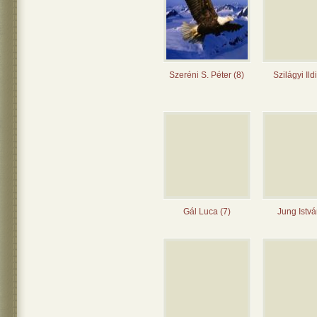
Szeréni S. Péter (8)
Szilágyi Ild
Gál Luca (7)
Jung Istvá