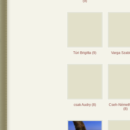
(9)
Túri Brigitta (9)
Varga Szabi
csak Audry (8)
Cseh-Német
(8)