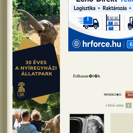
Felhaszn�l�k
RENDEZ�S:
« Első oldal
1