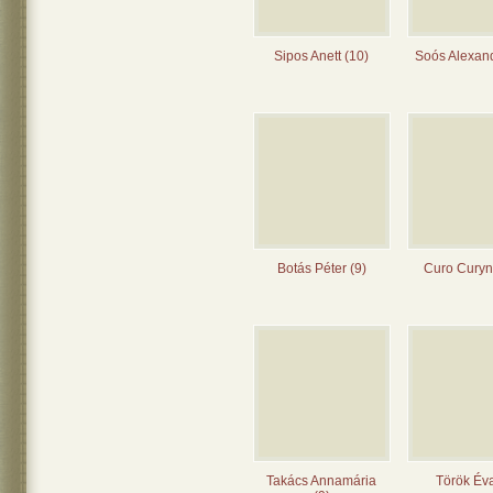
Sipos Anett (10)
Soós Alexand
Botás Péter (9)
Curo Curyn
Takács Annamária
Török Éva