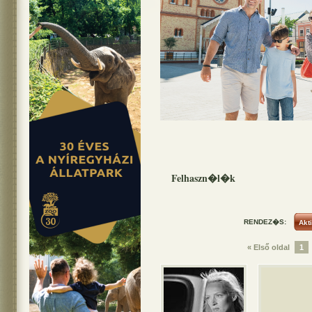
Felhaszn�l�k
RENDEZ�S:
« Első oldal
1