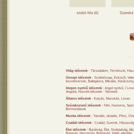
szabó lilla (6)
Szandra 
Világ idézetek
-
Társadalom
,
Természet
,
Haz
Ünnepi idézetek
-
Születésnap
,
Esküvői
,
Vale
locsolóversek
,
Ballagásra
,
Mikulás
,
Karácsony
Idegen nyelvű idézetek
-
Angol nyelvű
,
I Lov
Angolul
,
Húsvéti idézetek - Németül
Állatos idézetek
-
Kutyás
,
Macskás
,
Lovas
Szórakoztató idézetek
-
Film
,
Humoros
,
Spor
Bormondások
Munka idézetek
-
Tanulás, oktatás
,
Pénz
,
Üzle
Családi idézetek
-
Család
,
Gyerek
,
Házasság
Élet idézetek
-
Barátság
,
Élet
,
Szabadság
,
Al
Butaság
,
Hazugság
,
Betegség
,
Halál, elmúlás