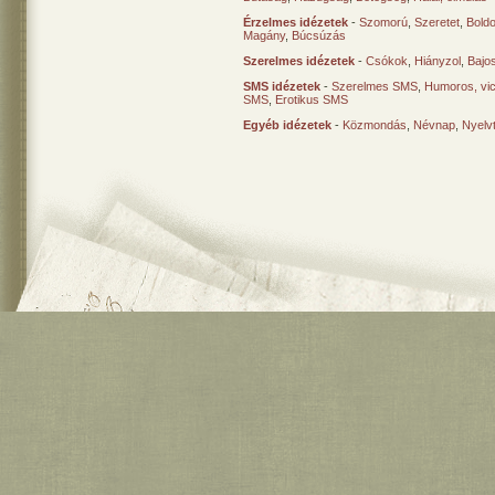
Érzelmes idézetek
-
Szomorú
,
Szeretet
,
Bold
Magány
,
Búcsúzás
Szerelmes idézetek
-
Csókok
,
Hiányzol
,
Bajo
SMS idézetek
-
Szerelmes SMS
,
Humoros, vi
SMS
,
Erotikus SMS
Egyéb idézetek
-
Közmondás
,
Névnap
,
Nyelv