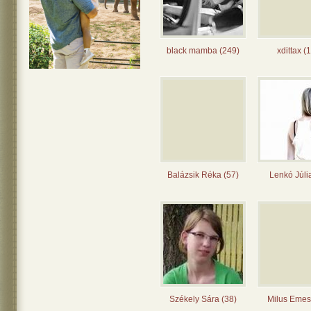
black mamba (249)
xdittax (
Balázsik Réka (57)
Lenkó Júli
Székely Sára (38)
Milus Emes