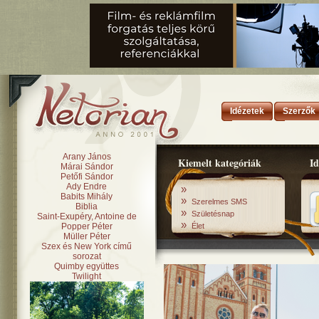
Idézetek
Szerzők
Arany János
Kiemelt kategóriák
Id
Márai Sándor
Petőfi Sándor
Ady Endre
»
Babits Mihály
»
Szerelmes SMS
Biblia
»
Születésnap
Saint-Exupéry, Antoine de
»
Popper Péter
Élet
Müller Péter
Szex és New York című
sorozat
Quimby együttes
Twilight