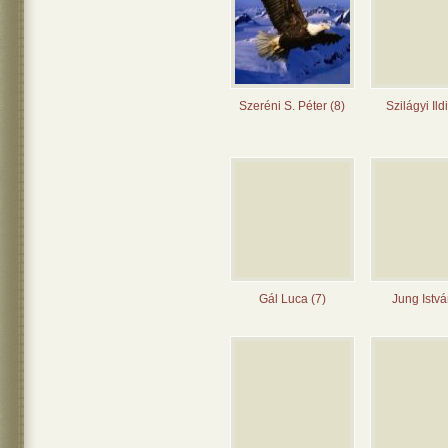
Szeréni S. Péter (8)
Szilágyi Ild
Gál Luca (7)
Jung Istvá