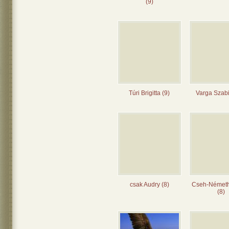
(9)
Túri Brigitta (9)
Varga Szabi
csak Audry (8)
Cseh-Német
(8)